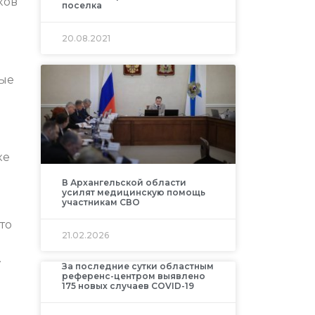
ков
поселка
20.08.2021
вые
а
ке
В Архангельской области
усилят медицинскую помощь
участникам СВО
то
21.02.2026
.
За последние сутки областным
референс-центром выявлено
175 новых случаев COVID-19