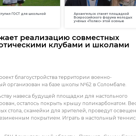
вступил ГОСТ для школьной
Архангельск станет площадкой
Всероссийского форума молодых
учёных «Полюс» этой осенью
жает реализацию совместных
иотическими клубами и школами
роект благоустройства территории военно-
ый организован на базе школы №62 в Соломбале.
ьству навеса будущей площадки для настольного
рован, осталось покрыть крышу поликарбонатом. Ве
ых стола, скамейки для зрителей, проведут освещен
зиненным покрытием. Играть в настольный теннис