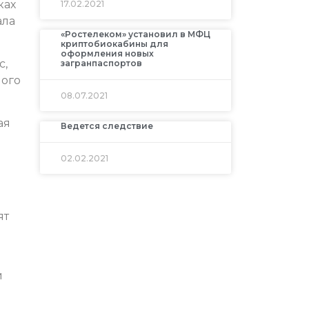
ках
17.02.2021
ала
«Ростелеком» установил в МФЦ
криптобиокабины для
оформления новых
с,
загранпаспортов
ного
08.07.2021
ая
Ведется следствие
02.02.2021
ят
й