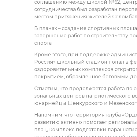
соглашению между школой №62, центр
сотрудничества был разработан перспе
местом притяжения жителей Соломбалы
В планах – создание спортивных площа
завершение работ по строительству п
спорта.
Кроме этого, при поддержке админис
Россия» школьный стадион попал в ф
оздоровительных комплексов открытог
покрытием, обрамленное беговыми до
Отметим, что продолжается работа п
зональных центров патриотического во
юнармейцы Шенкурского и Мезенског
Напомним, что территория клуба «Орде
развитию активно помогает региональ
плац, комплекс подготовки парашютист
завершили оборудование детской тема