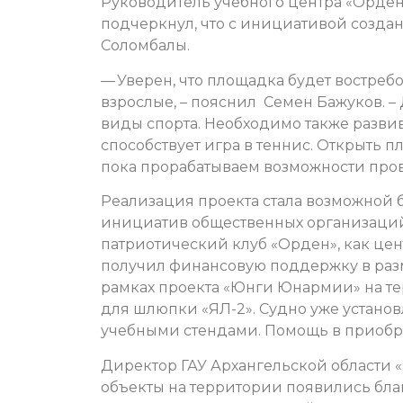
Руководитель учебного центра «Орден
подчеркнул, что с инициативой созд
Соломбалы.
— Уверен, что площадка будет востребо
взрослые, – пояснил Семен Бажуков. 
виды спорта. Необходимо также развив
способствует игра в теннис. Открыть п
пока прорабатываем возможности пров
Реализация проекта стала возможной
инициатив общественных организаций 
патриотический клуб «Орден», как це
получил финансовую поддержку в разме
рамках проекта «Юнги Юнармии» на те
для шлюпки «ЯЛ-2». Судно уже установл
учебными стендами. Помощь в приобр
Директор ГАУ Архангельской области 
объекты на территории появились бл