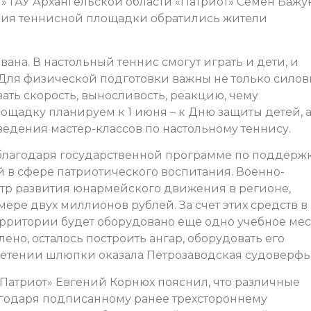
» ГАУ Архангельской области «Патриот» Семен Бажу
ания теннисной площадки обратились жители
вана. В настольный теннис смогут играть и дети, и
– Для физической подготовки важны не только сило
ать скорость, выносливость, реакцию, чему
лощадку планируем к 1 июня – к Дню защиты детей, 
едения мастер-классов по настольному теннису.
 благодаря государственной программе по поддерж
в сфере патриотического воспитания. Военно-
нтр развития юнармейского движения в регионе,
ре двух миллионов рублей. За счет этих средств в
рритории будет оборудовано еще одно учебное мес
ено, осталось построить ангар, оборудовать его
етении шлюпки оказала Петрозаводская судоверфь
«Патриот» Евгений Корнюх пояснил, что различные
агодаря подписанному ранее трехстороннему