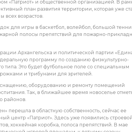
ом «Патриот» и общественной организацией. В рам
ктивный план развития территории, которая уже ст
 всех возрастов.
док для игры в баскетбол, волейбол, большой тенни
ожарной полосы препятствий для пожарно-приклад
трации Архангельска и политической партии «Един
едеральную программу по созданию физкультурно-
о типа. Это будет футбольное поле со специальным
рожками и трибунами для зрителей.
о оснащению, оборудованию и ремонту помещений
спитания. Так, в ближайшее время новоселье отмет
о районов.
н» перешла в областную собственность, сейчас ее
ный центр «Патриот». Здесь уже появились строево
ов, хоккейная коробка, полоса препятствий. В мае
тической игровой площадки, к летнему сезону