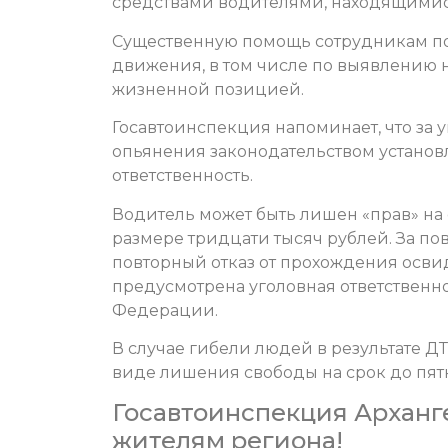
средствами водителями, находящимися 
Существенную помощь сотрудникам по
движения, в том числе по выявлению 
жизненной позицией.
Госавтоинспекция напоминает, что за 
опьянения законодательством установл
ответственность.
Водитель может быть лишен «прав» на с
размере тридцати тысяч рублей. За п
повторный отказ от прохождения осв
предусмотрена уголовная ответственно
Федерации.
В случае гибели людей в результате Д
виде лишения свободы на срок до пятн
Госавтоинспекция Арханг
жителям региона!