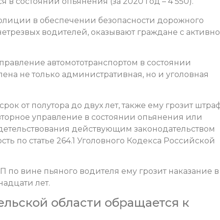
в состоянии опьянения (за 2020 год – 4 550).
лиции в обеспечении безопасности дорожного
нетрезвых водителей, оказывают граждане с активн
управление автомототранспортом в состоянии
ена не только административная, но и уголовная
рок от полутора до двух лет, также ему грозит штра
овторное управление в состоянии опьянения или
идетельствования действующим законодательством
сть по статье 264.1 Уголовного Кодекса Российской
ТП по вине пьяного водителя ему грозит наказание в
адцати лет.
ельской области обращается к