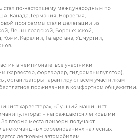
а» стал по-настоящему международным по
США, Канада, Германия, Норвегия,
ловой программы стали делегации из
кой, Ленинградской, Воронежской,
 Коми, Карелии, Татарстана, Удмуртии,
онов.
астия в чемпионате: все участники
 (харвестер, форвардер, гидроманипулятор),
ы, организаторы гарантируют всем участникам
бесплатное проживание в комфортном общежитии.
шинист харвестера», «Лучший машинист
оманипулятора» – награждаются легковыми
 За вторые места призеры получают
Во внекомандных соревнованиях на лесных
дается легковым автомобилем.