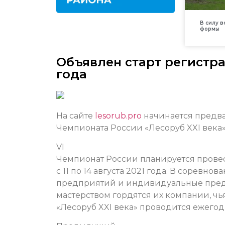
В силу 
формы
Объявлен старт регистра
года
На сайте
lesorub.prо
начинается предва
Чемпионата России «Лесоруб XXI века»
VI
Чемпионат России планируется провес
с 11 по 14 августа 2021 года. В соревн
предприятий и индивидуальные пред
мастерством гордятся их компании, чь
«Лесоруб XXI века» проводится ежегодн