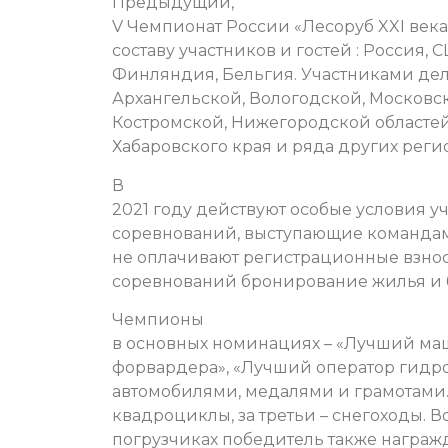
Предыдущий,
V Чемпионат России «Лесоруб XXI век
составу участников и гостей : Россия, 
Финляндия, Бельгия. Участниками де
Архангельской, Вологодской, Московс
Костромской, Нижегородской областей,
Хабаровского края и ряда других реги
В
2021 году действуют особые условия уч
соревнований, выступающие командами
не оплачивают регистрационные взнос
соревнований бронирование жилья и 
Чемпионы
в основных номинациях – «Лучший ма
форвардера», «Лучший оператор гидр
автомобилями, медалями и грамотами.
квадроциклы, за третьи – снегоходы. 
погрузчиках победитель также награж