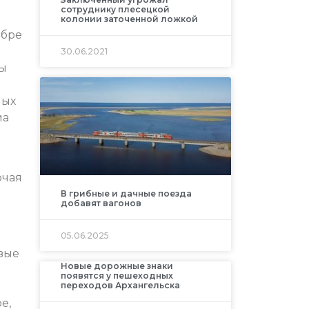
сотруднику плесецкой
колонии заточенной ложкой
ябре
30.06.2021
мы
ных
ма
ючая
В грибные и дачные поезда
добавят вагонов
05.06.2025
вые
Новые дорожные знаки
появятся у пешеходных
переходов Архангельска
е,