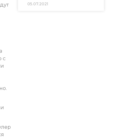
05.07.2021
дут
в
 с
ти
но.
фи
улер
ся