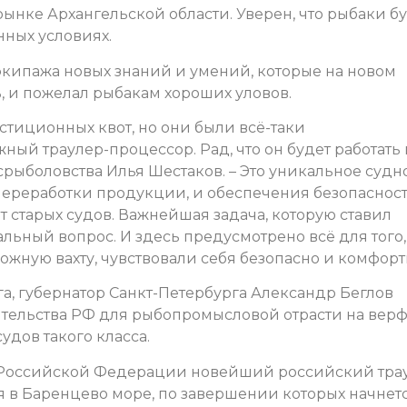
нке Архангельской области. Уверен, что рыбаки бу
нных условиях.
т экипажа новых знаний и умений, которые на новом
ь, и пожелал рыбакам хороших уловов.
стиционных квот, но они были всё-таки
ный траулер-процессор. Рад, что он будет работать 
срыболовства Илья Шестаков. – Это уникальное судно
 переработки продукции, и обеспечения безопаснос
т старых судов. Важнейшая задача, которую ставил
льный вопрос. И здесь предусмотрено всё для того,
ожную вахту, чувствовали себя безопасно и комфорт
а, губернатор Санкт-Петербурга Александр Беглов
ительства РФ для рыбопромысловой отрасти на вер
удов такого класса.
 Российской Федерации новейший российский тра
 в Баренцево море, по завершении которых начнет