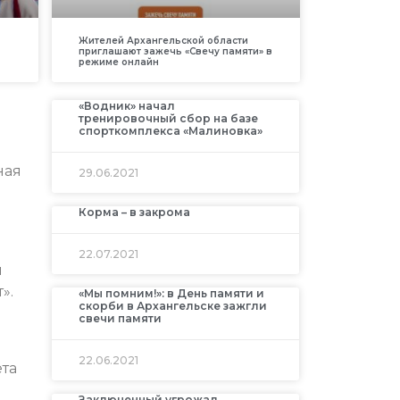
Жителей Архангельской области
приглашают зажечь «Свечу памяти» в
режиме онлайн
«Водник» начал
тренировочный сбор на базе
спорткомплекса «Малиновка»
ная
29.06.2021
Корма – в закрома
22.07.2021
м
».
«Мы помним!»: в День памяти и
скорби в Архангельске зажгли
свечи памяти
22.06.2021
ета
Заключенный угрожал