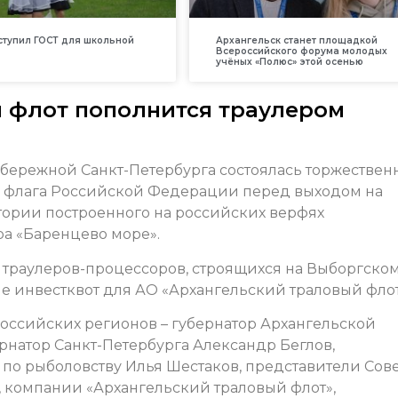
вступил ГОСТ для школьной
Архангельск станет площадкой
Всероссийского форума молодых
учёных «Полюс» этой осенью
 флот пополнится траулером
набережной Санкт-Петербурга состоялась торжествен
 флага Российской Федерации перед выходом на
тории построенного на российских верфях
ра «Баренцево море».
х траулеров-процессоров, строящихся на Выборгско
е инвестквот для АО «Архангельский траловый флот
оссийских регионов – губернатор Архангельской
рнатор Санкт-Петербурга Александр Беглов,
 по рыболовству Илья Шестаков, представители Сов
 компании «Архангельский траловый флот»,