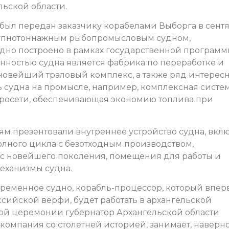
льской области.
был передан заказчику корабелами Выборга в сент
крупнотоннажным рыбопромысловым судном,
дно построено в рамках государственной програм
нностью судна является фабрика по переработке и
новейший траловый комплекс, а также ряд интерес
судна на промысле, например, комплексная систе
тросети, обеспечивающая экономию топлива при
ям презентовали внутреннее устройство судна, вкл
лного цикла с безотходным производством,
с новейшего поколения, помещения для работы и
механизмы судна.
временное судно, корабль-процессор, который впер
ссийской верфи, будет работать в архангельской
ной церемонии губернатор Архангельской области
 компания со столетней историей, занимает, наверно