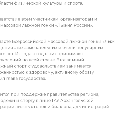
ласти физической культуры и спорта.
етствие всем участникам, организаторам и
 массовой лыжной гонки «Лыжня России».
 старте Всероссийской массовой лыжной гонки «Лы
едения этих замечательных и очень популярных
о лет. Из года в год в них принимают
околений по всей стране. Этот зимний
ыжный спорт, с удовольствием занимается
женностью к здоровому, активному образу
л глава государства.
ится при поддержке правительства региона,
лодежи и спорту в лице ГАУ Архангельской
ерации лыжных гонок и биатлона, администраций