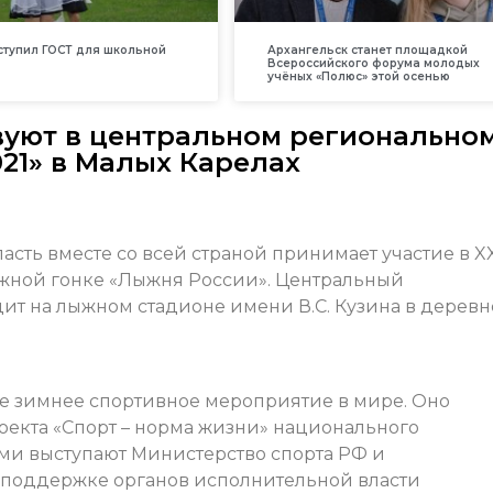
вступил ГОСТ для школьной
Архангельск станет площадкой
Всероссийского форума молодых
учёных «Полюс» этой осенью
твуют в центральном регионально
21» в Малых Карелах
ласть вместе со всей страной принимает участие в X
жной гонке «Лыжня России». Центральный
дит на лыжном стадионе имени В.С. Кузина в деревн
е зимнее спортивное мероприятие в мире. Оно
оекта «Спорт – норма жизни» национального
ами выступают Министерство спорта РФ и
поддержке органов исполнительной власти