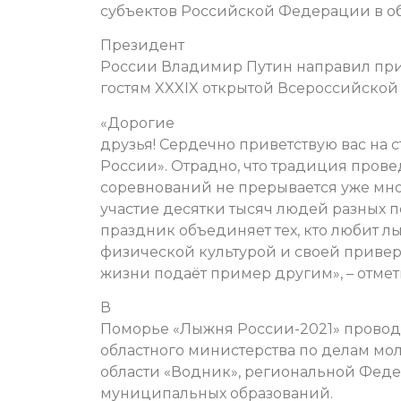
субъектов Российской Федерации в об
Президент
России Владимир Путин направил прив
гостям XXXIX открытой Всероссийской
«Дорогие
друзья! Сердечно приветствую вас на
России». Отрадно, что традиция пров
соревнований не прерывается уже мног
участие десятки тысяч людей разных п
праздник объединяет тех, кто любит л
физической культурой и своей привер
жизни подаёт пример другим», – отмети
В
Поморье «Лыжня России-2021» провод
областного министерства по делам мо
области «Водник», региональной Фед
муниципальных образований.