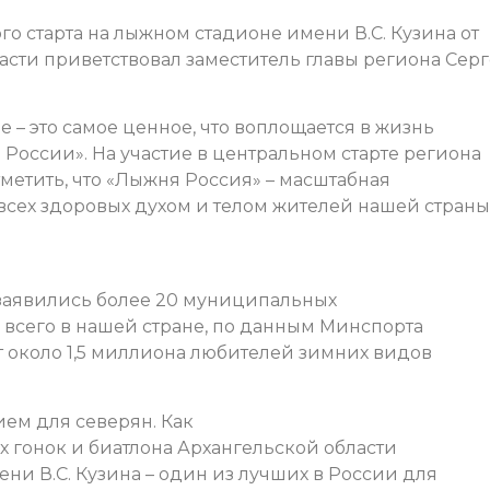
о старта на лыжном стадионе имени В.С. Кузина от
асти приветствовал заместитель главы региона Сер
ье – это самое ценное, что воплощается в жизнь
 России». На участие в центральном старте региона
тметить, что «Лыжня Россия» – масштабная
сех здоровых духом и телом жителей нашей страны,
 заявились более 20 муниципальных
 всего в нашей стране, по данным Минспорта
т около 1,5 миллиона любителей зимних видов
ием для северян. Как
гонок и биатлона Архангельской области
и В.С. Кузина – один из лучших в России для