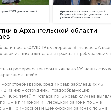
вступил ГОСТ для школьной
Архангельск станет площадкой
Всероссийского форума молодых
учёных «Полюс» этой осенью
сутки в Архангельской области
аев
ласти после COVID-19 выздоровел 81 человек. А всег
ловек из числа жителей и граждан, пребывающих 
астным референс-центром выявлено 189 новых случа
перативном штабе.
Роспотребнадзора, среди новых заболевших: 46
(12 из них – сотрудники градообразующих
; 16 жителей г. Котласа; по 13 новых случаев выявл
о 10 – в г. Мирном и Плесецком районе; по 9 – в
6 – в Приморском и Шенкурском районах; по 3 – в