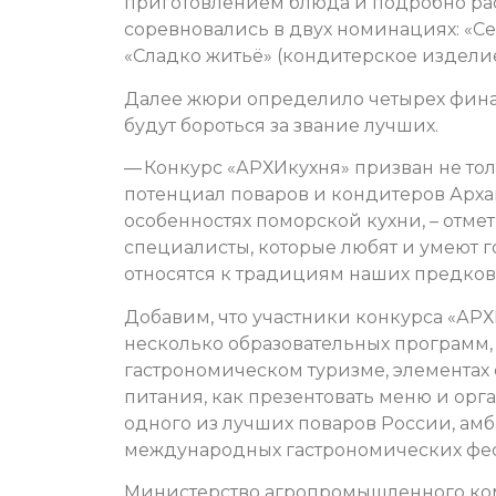
приготовлением блюда и подробно рас
соревновались в двух номинациях: «Се
«Сладко житьё» (кондитерское изделие
Далее жюри определило четырех финал
будут бороться за звание лучших.
— Конкурс «АРХИкухня» призван не то
потенциал поваров и кондитеров Архан
особенностях поморской кухни, – отмет
специалисты, которые любят и умеют г
относятся к традициям наших предков
Добавим, что участники конкурса «АР
несколько образовательных программ,
гастрономическом туризме, элементах
питания, как презентовать меню и орг
одного из лучших поваров России, ам
международных гастрономических фес
Министерство агропромышленного ком