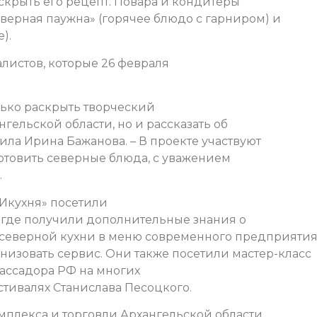
крыть его рецепт. Повара и кондитеры
верная паужна» (горячее блюдо с гарниром) и
).
истов, которые 26 февраля
лько раскрыть творческий
гельской области, но и рассказать об
ила Ирина Бажанова. – В проекте участвуют
отовить северные блюда, с уважением
.
ХИкухня» посетили
 где получили дополнительные знания о
 северной кухни в меню современного предприяти
анизовать сервис. Они также посетили мастер-класс
бассадора РФ на многих
тивалях Станислава Песоцкого.
плекса и торговли Архангельской области