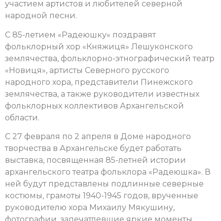
участием
артистов и любителей северной
народной песни.
С 85-летием «Радеюшку» поздравят
фольклорный хор «Княжиця» Лешуконского
землячества, фольклорно-этнографический театр
«Новиця», артисты Северного русского
народного хора, представители Пинежского
землячества, а также руководители известных
фольклорных коллективов Архангельской
области.
С 27 февраля по 2 апреля в Доме народного
творчества в Архангельске будет работать
выставка, посвященная 85-летней истории
архангельского театра фольклора «Радеюшка».
В
ней будут представлены подлинные северные
костюмы, грамоты 1940-1945 годов, врученные
руководителю хора Михаилу Мякушину,
фотографии, запечатлевшие яркие моменты