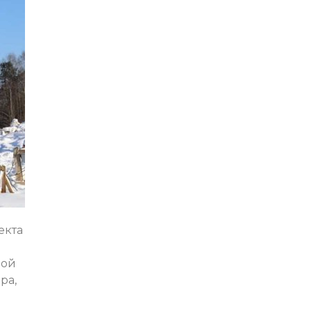
екта
в
ной
ра,