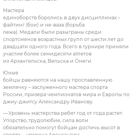
Мастера
единоборств боролись в двух дисциплинах –
файтинг (бои) и не-ваза (борьба
лежа). Медали были разыграны среди
спортсменов возрастных групп от шести лет до
двадцати одного года. Всего в турнире приняли
участие более семидесяти атлетов
из Архангельска, Вельска и Онеги.
Юные
бойцы равняются на нашу прославленную
землячку – заслуженного мастера спорта
России, призера чемпионатов мира и Европы по
джиу-джитсу Александру Иванову.
— Уровень мастерства ребят год от года растет.
Упорство, трудолюбие, сила воли
обязательно помогут бойцам достичь высот в
спорте, – уверена Александра