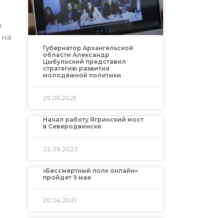
з
 на
Губернатор Архангельской
области Александр
Цыбульский представил
стратегию развития
молодёжной политики
29.05.2025
Начал работу Ягринский мост
в Северодвинске
22.09.2023
«Бессмертный полк онлайн»
пройдет 9 мая
20.04.2021