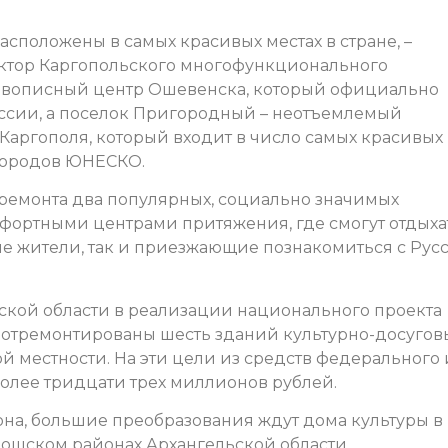
расположены в самых красивых местах в стране, –
ектор Каргопольского многофункционального
 живописный центр Ошевенска, который официально
ссии, а поселок Пригородный – неотъемлемый
Каргополя, который входит в число самых красивых
 городов ЮНЕСКО.
ремонта два популярных, социально значимых
мфортными центрами притяжения, где смогут отдыха
ые жители, так и приезжающие познакомиться с Рус
ьской области в реализации национального проекта
дут отремонтированы шесть зданий культурно-досугов
й местности.
На эти цели из средств федерального 
олее тридцати трех миллионов рублей.
на, большие преобразования ждут дома культуры в
ношском районах Архангельской области.