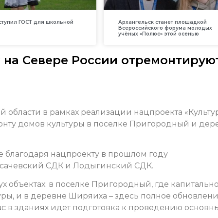
вступил ГОСТ для школьной
Архангельск станет площадкой
Всероссийского форума молодых
учёных «Полюс» этой осенью
х на Севере России отремонтирую
й области в рамках реализации нацпроекта «Культу
онту домов культуры в поселке Пригородный и дер
е благодаря нацпроекту в прошлом году
Усачевский СДК и Лодыгинский СДК.
ух объектах: в поселке Пригородный, где капитальн
ры, и в деревне Ширяиха – здесь полное обновлен
с в зданиях идет подготовка к проведению основн