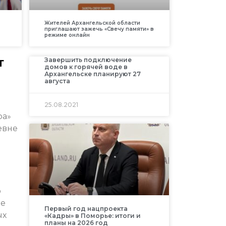
Жителей Архангельской области
приглашают зажечь «Свечу памяти» в
режиме онлайн
т
Завершить подключение
домов к горячей воде в
Архангельске планируют 27
августа
25.08.2021
ра»
евне
о
ие
Первый год нацпроекта
ых
«Кадры» в Поморье: итоги и
планы на 2026 год