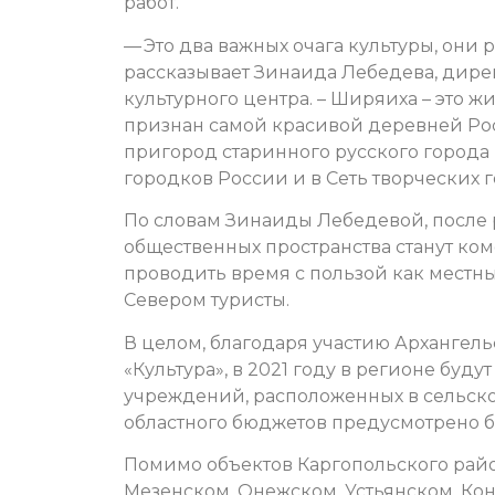
работ.
— Это два важных очага культуры, они 
рассказывает Зинаида Лебедева, дир
культурного центра. – Ширяиха – это
признан самой красивой деревней Ро
пригород старинного русского города 
городков России и в Сеть творческих
По словам Зинаиды Лебедевой, после 
общественных пространства станут ко
проводить время с пользой как местн
Севером туристы.
В целом, благодаря участию Архангел
«Культура», в 2021 году в регионе бу
учреждений, расположенных в сельско
областного бюджетов предусмотрено б
Помимо объектов Каргопольского райо
Мезенском, Онежском, Устьянском, Ко