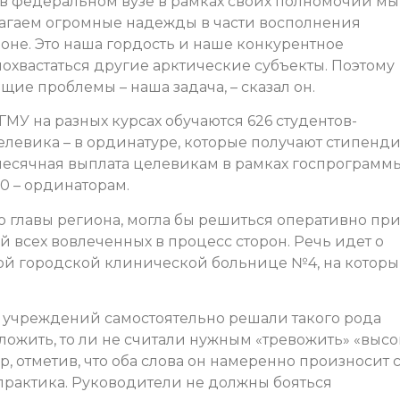
 в федеральном вузе в рамках своих полномочий мы
злагаем огромные надежды в части восполнения
не. Это наша гордость и наше конкурентное
похвастаться другие арктические субъекты. Поэтому
ие проблемы – наша задача, – сказал он.
ГМУ на разных курсах обучаются 626 студентов-
елевика – в ординатуре, которые получают стипенди
емесячная выплата целевикам в рамках госпрограмм
00 – ординаторам.
ю главы региона, могла бы решиться оперативно пр
 всех вовлеченных в процесс сторон. Речь идет о
ой городской клинической больнице №4, на котор
 учреждений самостоятельно решали такого рода
оложить, то ли не считали нужным «тревожить» «высо
, отметив, что оба слова он намеренно произносит 
 практика. Руководители не должны бояться