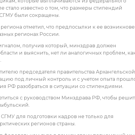
икам, которые выплачиваются из федерального
 стало известно о том, что размеры стипендий
м СГМУ были сокращены.
 региона отметил, что предпосылки к ее возникнов
азных регионах России.
сигналом, получив который, минздрав должен
 области и выяснить, нет ли аналогичных проблем, ка
.
тителю председателя правительства Архангельской
уацию под личный контроль и с учетом опыта прошл
ия РФ разобраться в ситуации со стипендиями.
ретиться с руководством Минздрава РФ, чтобы реши
Цыбульский.
 СГМУ для подготовки кадров не только для
арктических регионов страны.