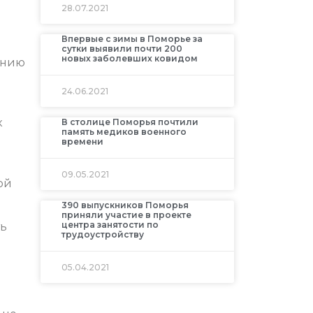
28.07.2021
Впервые с зимы в Поморье за
сутки выявили почти 200
новых заболевших ковидом
ению
24.06.2021
к
В столице Поморья почтили
память медиков военного
времени
09.05.2021
ой
390 выпускников Поморья
приняли участие в проекте
центра занятости по
ть
трудоустройству
05.04.2021