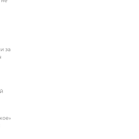
 не
и за
ы
и
ый
кое»
с