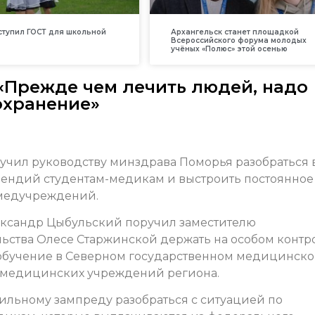
вступил ГОСТ для школьной
Архангельск станет площадкой
Всероссийского форума молодых
учёных «Полюс» этой осенью
«Прежде чем лечить людей, надо
охранение»
ручил руководству минздрава Поморья разобраться 
пендий студентам-медикам и выстроить постоянное
 медучреждений.
ександр Цыбульский поручил заместителю
ьства Олесе Старжинской держать на особом контр
 обучение в Северном государственном медицинск
я медицинских учреждений региона.
фильному зампреду разобраться с ситуацией по