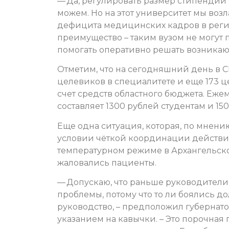
— Да, регулировать размер стипендии
можем. Но на этот университет мы во
дефицита медицинских кадров в регио
преимущество – таким вузом не могут 
помогать оперативно решать возникающ
Отметим, что на сегодняшний день в С
целевиков в специалитете и еще 173 ц
счет средств областного бюджета. Еж
составляет 1300 рублей студентам и 15
Еще одна ситуация, которая, по мнени
условии чёткой координации действий
температурном режиме в Архангельск
жаловались пациенты.
— Допускаю, что раньше руководители
проблемы, потому что то ли боялись д
руководство, – предположил губернатор
указанием на кавычки. – Это порочная