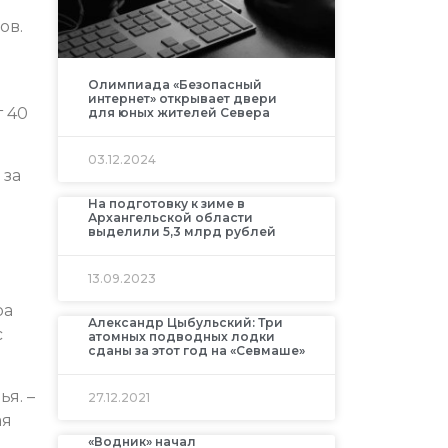
ов.
Олимпиада «Безопасный
интернет» открывает двери
 40
для юных жителей Севера
03.12.2024
 за
На подготовку к зиме в
Архангельской области
выделили 5,3 млрд рублей
13.09.2023
ра
Александр Цыбульский: Три
с
атомных подводных лодки
сданы за этот год на «Севмаше»
я. –
27.12.2021
ая
«Водник» начал