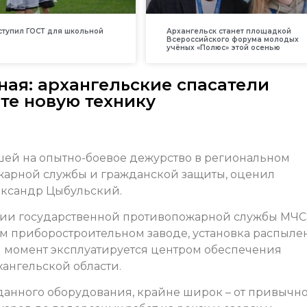
вступил ГОСТ для школьной
Архангельск станет площадкой
Всероссийского форума молодых
учёных «Полюс» этой осенью
ая: архангельские спасатели
те новую технику
шей на опытно-боевое дежурство в региональном
жарной службы и гражданской защиты, оценил
ександр Цыбульский.
мии государственной противопожарной службы МЧС
м приборостроительном заводе, установка распыле
 момент эксплуатируется центром обеспечения
ангельской области.
данного оборудования, крайне широк – от привычн