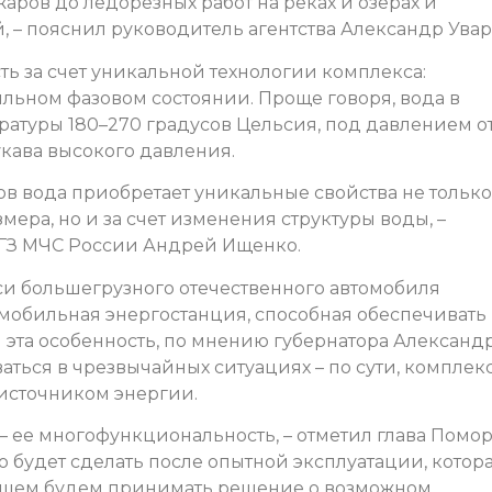
ров до ледорезных работ на реках и озерах и
– пояснил руководитель агентства Александр Увар
ь за счет уникальной технологии комплекса:
льном фазовом состоянии. Проще говоря, вода в
атуры 180–270 градусов Цельсия, под давлением от
рукава высокого давления.
в вода приобретает уникальные свойства не только
ера, но и за счет изменения структуры воды, –
 ГЗ МЧС России Андрей Ищенко.
си большегрузного отечественного автомобиля
 мобильная энергостанция, способная обеспечивать
И эта особенность, по мнению губернатора Александ
аться в чрезвычайных ситуациях – по сути, комплек
источником энергии.
– ее многофункциональность, – отметил глава Поморь
 будет сделать после опытной эксплуатации, котор
ейшем будем принимать решение о возможном