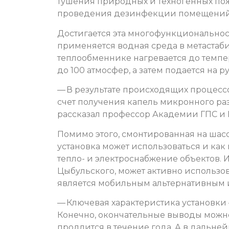
тушения природных и техногенных пожа
проведения дезинфекции помещений, 
Достигается эта многофункциональност
применяется водная среда в метастаби
теплообменнике нагревается до темпер
до 100 атмосфер, а затем подается на 
— В результате происходящих процессо
счет получения капель микронного разм
рассказал профессор Академии ГПС и
Помимо этого, смонтированная на шас
установка может использоваться и как
тепло- и электроснабжение объектов. 
Цыбульского, может активно использов
является мобильным альтернативным 
— Ключевая характеристика установки 
Конечно, окончательные выводы можно
продлится в течение года. А в дальн