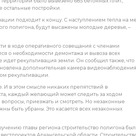
с территории было вывезено 685 бетонных плит,
се остальные постройки.
ации подходит к концу. С наступлением тепла на ме
ого полигона, будут высажены молодые деревья, –
сти в ходе оперативного совещания с членами
лся о необходимости демонтажа и вывоза всех
е идет рекультивация земли. Он сообщил также, что 
ановлена дополнительная камера видеонаблюдени
ом рекультивации.
. И в этом смысле никаких препятствий в
ста, каждый желающий может следить за ходом
 вопросы, приезжать и смотреть. Но незаконные
жны быть убраны. Это касается всех незаконных
ручению главы региона строительство полигона был
вестпроектов Архангельской области. Строительств