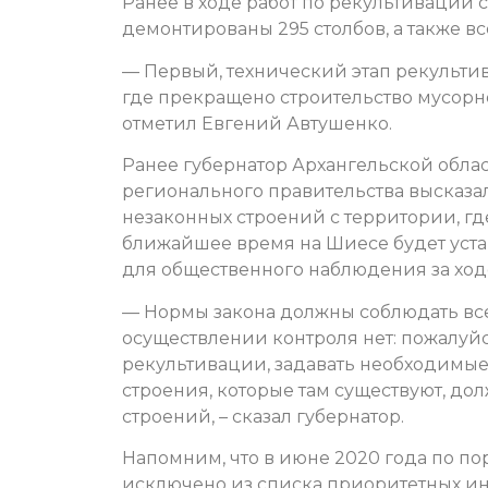
Ранее в ходе работ по рекультивации 
демонтированы 295 столбов, а также в
— Первый, технический этап рекультив
где прекращено строительство мусорн
отметил Евгений Автушенко.
Ранее губернатор Архангельской обла
регионального правительства высказа
незаконных строений с территории, гд
ближайшее время на Шиесе будет уст
для общественного наблюдения за ход
— Нормы закона должны соблюдать все
осуществлении контроля нет: пожалуй
рекультивации, задавать необходимые
строения, которые там существуют, дол
строений, – сказал губернатор.
Напомним, что в июне 2020 года по по
исключено из списка приоритетных ин