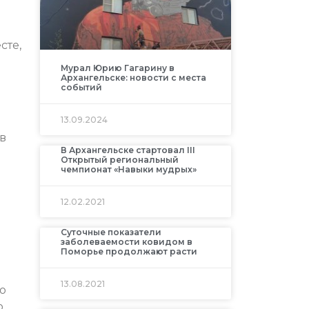
сте,
Мурал Юрию Гагарину в
Архангельске: новости с места
событий
13.09.2024
в
В Архангельске стартовал III
я
Открытый региональный
чемпионат «Навыки мудрых»
12.02.2021
Суточные показатели
заболеваемости ковидом в
Поморье продолжают расти
13.08.2021
о
о