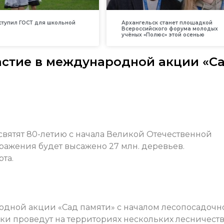
вступил ГОСТ для школьной
Архангельск станет площадкой
Всероссийского форума молодых
учёных «Полюс» этой осенью
частие в международной акции «С
освятят 80-летию с начала Великой Отечественной
сражения будет высажено 27 млн. деревьев.
та.
одной акции «Сад памяти» с началом лесопосадочн
дки проведут на территориях нескольких лесничест