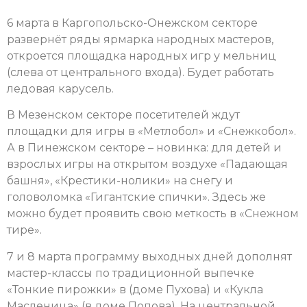
6 марта в Каргопольско-Онежском секторе
развернёт ряды ярмарка народных мастеров,
откроется площадка народных игр у мельниц
(слева от центрального входа). Будет работать
ледовая карусель.
В Мезенском секторе посетителей ждут
площадки для игры в «Метлобол» и «Снежкобол».
А в Пинежском секторе – новинка: для детей и
взрослых игры на открытом воздухе «Падающая
башня», «Крестики-нолики» на снегу и
головоломка «Гигантские спички». Здесь же
можно будет проявить свою меткость в «Снежном
тире».
7 и 8 марта программу выходных дней дополнят
мастер-классы по традиционной выпечке
«Тонкие пирожки» в (доме Пухова) и «Кукла
Масленица» (в доме Попова). На центральной