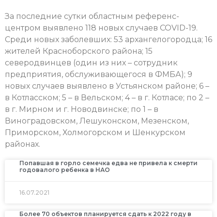
За последние сутки областным референс-
центром выявлено 118 новых случаев COVID-19.
Среди новых заболевших: 53 архангелогородца; 16
жителей Красноборского района; 15
северодвинцев (один из них – сотрудник
предприятия, обслуживающегося в ФМБА); 9
новых случаев выявлено в Устьянском районе; 6 –
в Котласском; 5 – в Вельском; 4 – в г. Котласе; по 2 –
в г. Мирном и г. Новодвинске; по 1 – в
Виноградовском, Лешуконском, Мезенском,
Приморском, Холмогорском и Шенкурском
районах.
Попавшая в горло семечка едва не привела к смерти
годовалого ребенка в НАО
16.07.2021
Более 70 объектов планируется сдать к 2022 году в