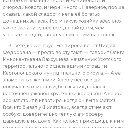
всякого: и земляничного, и малинового, и
смородинового, и черничного… Наверное, проще
сказать, какой сладости нет в её богатых
домашних запасах. Гости такую хозяйку врасплох
уж не застанут: у неё всегда найдётся, чем
угостить людей, заглянувших к ним на огонёк.
— Знаете, какие вкусные пироги печёт Лидия
Фёдоровна — просто во рту тают, — говорит Ольга
Иннокентьевна Вахрушева, начальник Ухотского
территориального отдела администрации
Каргопольского муниципального округа. — А её
знаменитые житники! Хлеб у неё всегда
получается отменный, без всяких добавок, с
настоящей ржаной хрустящей корочкой. А какой
аромат стоит в квартире, когда он выпекается!
Все, кто бывал у Филатовых, всегда отмечают
особую, доверительно тёплую атмосферу,
царящую в их доме. Как только приходишь к ним
в гости, супруги всё время суетятся и приглашают