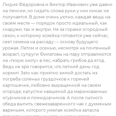
Лидия Фёдоровна и Виктор Иванович уже давно
на пенсии, но сидеть сложа руки у них никак не
получается. В доме очень уютно, каждая вещь на
своём месте — порядок просто идеальный, как
снаружи, так и внутри. Не за горами огородный
сезон, к которому хозяйка готовится уже сейчас,
сеет семена на рассаду — основу будущего
урожая. Летом и осенью, несмотря на почтенный
возраст, супруги Филатовы на пару отправляются
на «тихую охоту» в лес, набрать грибов да ягод.
Ведь не зря говорится, что летний день год
кормит. Зато как приятно зимой достать из
погреба солёных груздочков к горячей
картошечке, любовно выращенной на своём
огороде, капустки квашеной да маринованных
огурчиков и помидорчиков. А после сытного
обеда выпить свежезаваренного чая с духмяным
вареньем, которого умелая хозяйка запасла