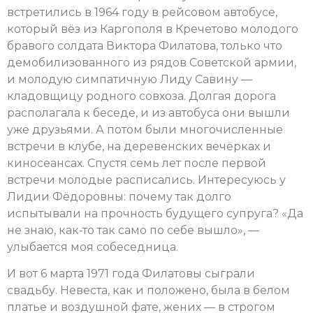
встретились в 1964 году в рейсовом автобусе,
который вёз из Каргополя в Кречетово молодого
бравого солдата Виктора Филатова, только что
демобилизованного из рядов Советской армии,
и молодую симпатичную Лиду Савину —
кладовщицу родного совхоза. Долгая дорога
располагала к беседе, и из автобуса они вышли
уже друзьями. А потом были многочисленные
встречи в клубе, на деревенских вечёрках и
киносеансах. Спустя семь лет после первой
встречи молодые расписались. Интересуюсь у
Лидии Фёдоровны: почему так долго
испытывали на прочность будущего супруга? «Да
не знаю, как‑то так само по себе вышло», —
улыбается моя собеседница.
И вот 6 марта 1971 года Филатовы сыграли
свадьбу. Невеста, как и положено, была в белом
платье и воздушной фате, жених — в строгом