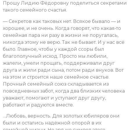
Прошу Лидию Фёдоровну поделиться секретами
такого семейного счастья.
— Секретов как таковых нет. Всякое бывало — и
хорошее, и не очень. Когда говорят, что какая‑то
семейная пара ни разу в жизни не поругалась,
никогда этому не верю. Так не бывает. И у нас всё
было. Главное, чтобы у каждой ссоры был
благополучный исход. Просто мы любили,
жалели, умели прощать, поддерживали друг
друга и жили ради сына, потом ради внуков. Вот
на этом и строится наше семейное счастье.
Прочный семейный союз складывается из
повседневных забот, когда два близких человека
уважают, помогают и уступают друг другу,
работают и радуются вместе.
…Любовь, верность. Для золотых юбиляров они
были и остались надёжной опорой в их
семейной жизни. Не зря же символ этого