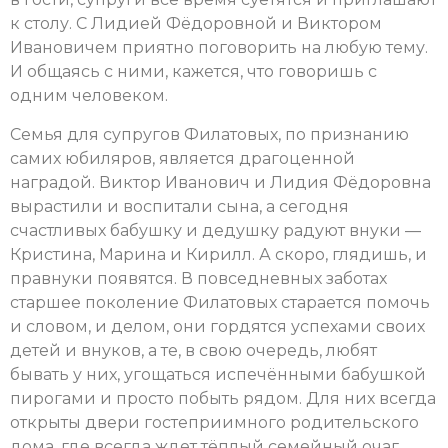
к столу. С Лидией Фёдоровной и Виктором
Ивановичем приятно поговорить на любую тему.
И общаясь с ними, кажется, что говоришь с
одним человеком.
Семья для супругов Филатовых, по признанию
самих юбиляров, является драгоценной
наградой. Виктор Иванович и Лидия Фёдоровна
вырастили и воспитали сына, а сегодня
счастливых бабушку и дедушку радуют внуки —
Кристина, Марина и Кирилл. А скоро, глядишь, и
правнуки появятся. В повседневных заботах
старшее поколение Филатовых старается помочь
и словом, и делом, они гордятся успехами своих
детей и внуков, а те, в свою очередь, любят
бывать у них, угощаться испечёнными бабушкой
пирогами и просто побыть рядом. Для них всегда
открыты двери гостеприимного родительского
дома, где всегда ждет тёплый семейный очаг.