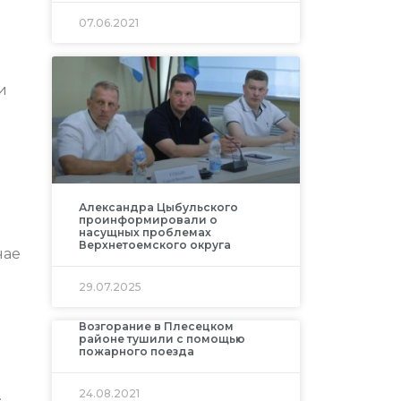
07.06.2021
и
Александра Цыбульского
проинформировали о
насущных проблемах
Верхнетоемского округа
чае
29.07.2025
м
Возгорание в Плесецком
районе тушили с помощью
пожарного поезда
24.08.2021
.