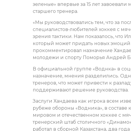
зеленые» впервые за 15 лет завоевали
старшего тренера.
«Мы руководствовались тем, что за по
специалистов-любителей хоккея с мячо
зрения тактики. Нам показалось, что И
который может придать новых эмоций 
прокомментировал назначение Хандае
молодежи и спорту Поморья Андрей Б
В официальной группе «Воднка» в со
назначение, мнения разделились. Одн
тренеров, что может привести к разладу
поддерживают решение руководства.
Заслуги Хандаева как игрока всем изв
рубеже обороны «Водника», в составе
мировом и отечественном хоккее с мя
тренерский штаб столичного «Динамо»
работал в сборной Казахстана, два год