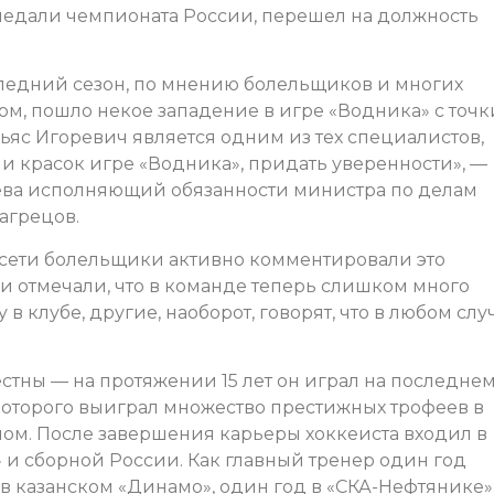
 медали чемпионата России, перешел на должность
следний сезон, по мнению болельщиков и многих
м, пошло некое западение в игре «Водника» с точк
льяс Игоревич является одним из тех специалистов,
и красок игре «Водника», придать уверенности», —
ва исполняющий обязанности министра по делам
агрецов.
цсети болельщики активно комментировали это
и отмечали, что в команде теперь слишком много
 в клубе, другие, наоборот, говорят, что в любом слу
естны — на протяжении 15 лет он играл на последне
 которого выиграл множество престижных трофеев в
чом. После завершения карьеры хоккеиста входил в
 и сборной России. Как главный тренер один год
а в казанском «Динамо», один год в «СКА-Нефтянике»