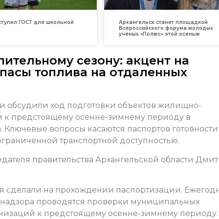
вступил ГОСТ для школьной
Архангельск станет площадкой
Всероссийского форума молодых
учёных «Полюс» этой осенью
пительному сезону: акцент на
апасы топлива на отдаленных
ти обсудили ход подготовки объектов жилищно-
и к предстоящему осенне-зимнему периоду в
 Ключевые вопросы касаются паспортов готовности
 ограниченной транспортной доступностью.
едателя правительства Архангельской области Дми
я сделали на прохождении паспортизации. Ежегод
хнадзора проводятся проверки муниципальных
низаций к предстоящему осенне-зимнему периоду.