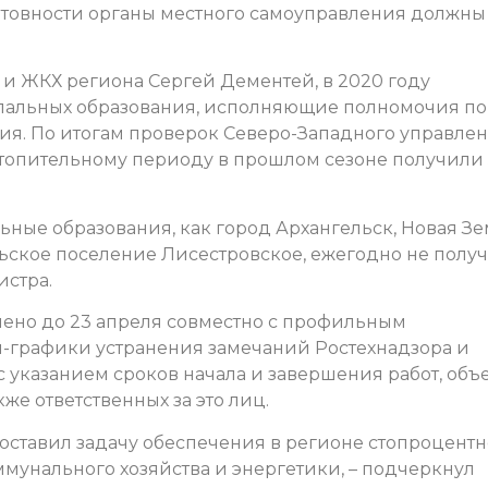
отовности органы местного самоуправления должны
 и ЖКХ региона Сергей Дементей, в 2020 году
пальных образования, исполняющие полномочия по
я. По итогам проверок Северо-Западного управле
 отопительному периоду в прошлом сезоне получили
ьные образования, как город Архангельск, Новая Зе
ьское поселение Лисестровское, ежегодно не полу
истра.
ено до 23 апреля совместно с профильным
-графики устранения замечаний Ростехнадзора и
 указанием сроков начала и завершения работ, объ
же ответственных за это лиц.
поставил задачу обеспечения в регионе стопроцент
унального хозяйства и энергетики, – подчеркнул