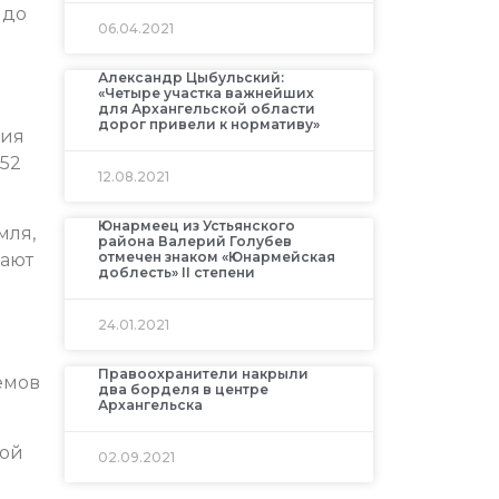
 до
06.04.2021
Александр Цыбульский:
«Четыре участка важнейших
для Архангельской области
дорог привели к нормативу»
ния
 52
12.08.2021
Юнармеец из Устьянского
мля,
района Валерий Голубев
отмечен знаком «Юнармейская
чают
доблесть» II степени
24.01.2021
Правоохранители накрыли
емов
два борделя в центре
Архангельска
ной
02.09.2021