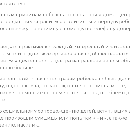
стоятельно.
ктивным причинам небезопасно оставаться дома, цент
т родителям справиться с кризисом и вернуть реб
ихологическую анонимную помощь по телефону дове
ает, что практически каждый интересный и жизнен
ром при поддержке органов власти, общественных
 Вся деятельность центра направлена на то, чтобы
стало больше.
ангельской области по правам ребенка поблагодар
, подчеркнула, что учреждение не стоит на месте,
ирует на многие современные вызовы, проблемы, 
ли.
по социальному сопровождению детей, вступивших 
где произошли суициды или попытки к ним, а также
щению, насилию.