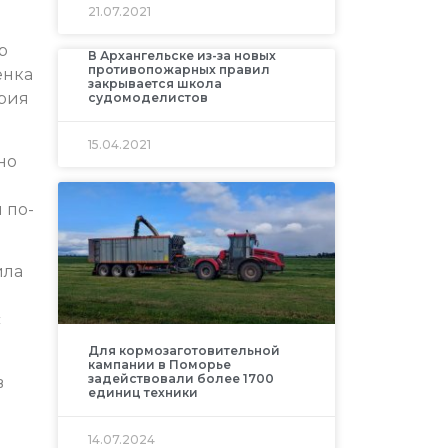
21.07.2021
р
В Архангельске из-за новых
противопожарных правил
енка
закрывается школа
рия
судомоделистов
15.04.2021
но
 по-
ила
с
Для кормозаготовительной
кампании в Поморье
задействовали более 1700
в
единиц техники
14.07.2024