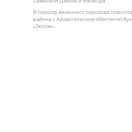
Северной Двины и Вычегды.
В период весеннего ледохода трансп
района с Архангельском обеспечит бу
«Экотэк».