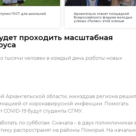
вступил ГОСТ для школьной
Архангельск станет площадкой
Всероссийского форума молодых
учёных «Полюс» этой осенью
будет проходить масштабная
руса
до тысячи человек в каждый день работы новых
лей Архангельской области, минздрав региона реши
цинацией от коронавирусной инфекции. Помогать
 COVID-19 будут студенты СГМУ.
отать по субботам. Сначала – в двух поликлиниках 
ктику распространят на районы Поморья. На началь