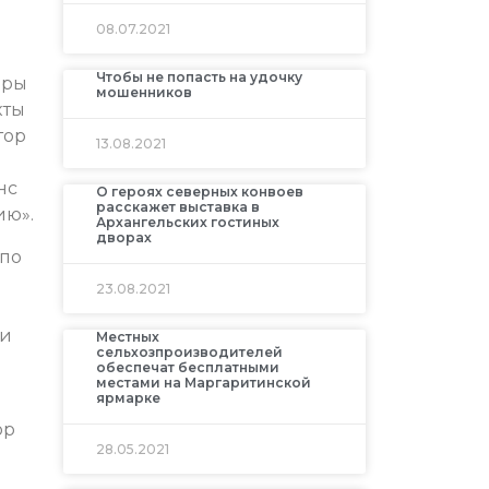
08.07.2021
Чтобы не попасть на удочку
дры
мошенников
кты
тор
13.08.2021
нс
О героях северных конвоев
расскажет выставка в
ию».
Архангельских гостиных
дворах
 по
23.08.2021
 и
Местных
сельхозпроизводителей
обеспечат бесплатными
местами на Маргаритинской
ярмарке
ор
28.05.2021