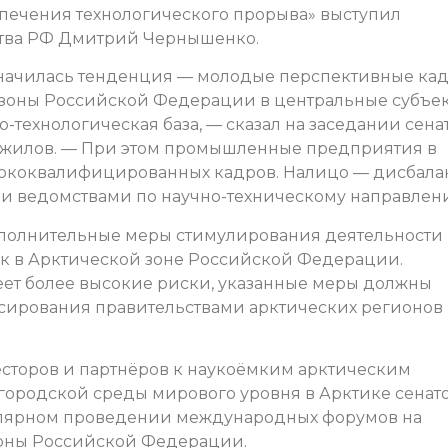
печения технологического прорыва» выступил
ства РФ Дмитрий Чернышенко.
означилась тенденция — молодые перспективные ка
 зоны Российской Федерации в центральные субъе
о-технологическая база, — сказал на заседании сена
вожилов. — При этом промышленные предприятия в
сококвалифицированных кадров. Налицо — дисбала
 ведомствами по научно-техническому направлен
полнительные меры стимулирования деятельности
к в Арктической зоне Российской Федерации.
еет более высокие риски, указанные меры должны
сирования правительствами арктических регионов
есторов и партнёров к наукоёмким арктическим
 городской среды мирового уровня в Арктике сенат
улярном проведении международных форумов на
Зоны Российской Федерации.