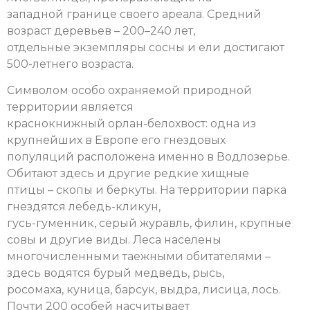
западной границе своего ареала. Средний
возраст деревьев – 200–240 лет,
отдельные экземпляры сосны и ели достигают
500-летнего возраста.
Символом особо охраняемой природной
территории является
краснокнижный орлан-белохвост: одна из
крупнейших в Европе его гнездовых
популяций расположена именно в Водлозерье.
Обитают здесь и другие редкие хищные
птицы – скопы и беркуты. На территории парка
гнездятся лебедь-кликун,
гусь-гуменник, серый журавль, филин, крупные
совы и другие виды. Леса населены
многочисленными таежными обитателями –
здесь водятся бурый медведь, рысь,
росомаха, куница, барсук, выдра, лисица, лось.
Почти 200 особей насчитывает