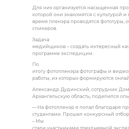
Для них организуется насыщенная про
которой они знакомятся с культурой и
время пленэра проводятся фототуры, 
спикеров.
Задача
медийщиков – создать интересный каче
программе экспедиции.
По
итогу фотопленэра фотографы и виде
работы, из которых формируются онлай
Александр Дудинский, сотрудник Дома
Архангельскую область, поделился опы
— На фотопленэр я попал благодаря пр
студентами. Прошел конкурсный отбор 
–
Мы
стали участниками трехдневной экспе