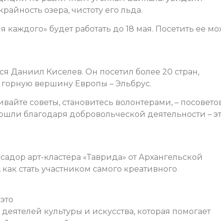
райность озера, чистоту его льда.
 каждого» будет работать до 18 мая. Посетить ее мо
 Даниил Киселев. Он посетил более 20 стран,
 горную вершину Европы – Эльбрус.
айте советы, становитесь волонтерами, – посовето
ошли благодаря добровольческой деятельности – э
адор арт-кластера «Таврида» от Архангельской
 как стать участником самого креативного
 это
еятелей культуры и искусства, которая помогает