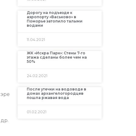
Дорогу на подъезде к
аэропорту «Васьково» в
Поморье затопило талыми
водами
11.04.2021
ЖК «Искра Парк»: Стены 7-го
этажа сделаны более чем на
50%
24.02.2021
После утечки на водоводе в
домах архангелогородцев
нэре
пошла ржавая вода
01.02.2021
ндр.