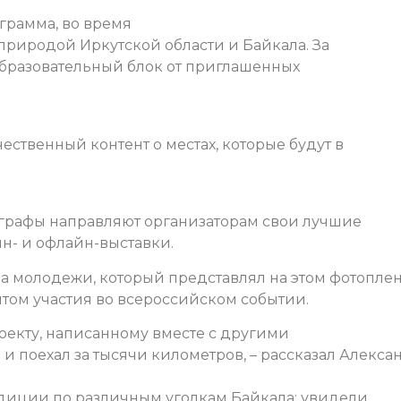
грамма, во время
 природой Иркутской области и Байкала. За
образовательный блок от приглашенных
ственный контент о местах, которые будут в
ографы направляют организаторам свои лучшие
н- и офлайн-выставки.
 молодежи, который представлял на этом фотопле
том участия во всероссийском событии.
оекту, написанному вместе с другими
и поехал за тысячи километров, – рассказал Алекса
диции по различным уголкам Байкала: увидели