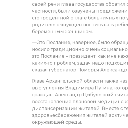
своей речи глава государства обратил
частности, были озвучены предложения
стопроцентной оплате больничных по 
родитель вынужден воспитывать ребен
беременным женщинам.
— Это Послание, наверное, было обращ
носило традиционно очень социально 
это Послание – президент, как мне каж
каких-то проблем, задач надо подходит
сказал губернатор Поморья Александр
Глава Архангельской области также на
выступления Владимира Путина, кото
граждан. Александр Цыбульский счита
восстановление плановой медицинск
диспансеризации жителей. Вместе с т
здоровьесбережения жителей арктиче
окружающей среды.