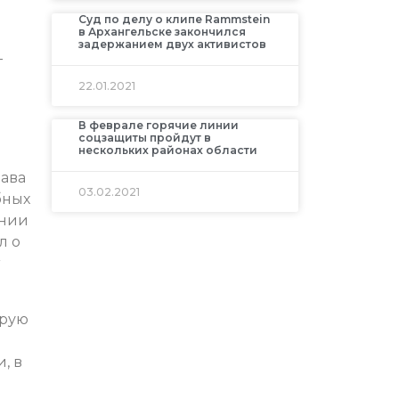
Суд по делу о клипе Rammstein
в Архангельске закончился
задержанием двух активистов
–
22.01.2021
В феврале горячие линии
соцзащиты пройдут в
нескольких районах области
лава
03.02.2021
бных
ении
л о
орую
, в