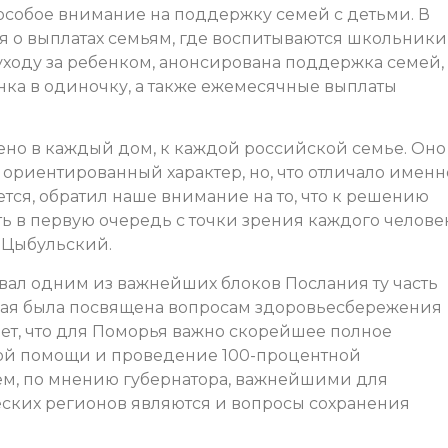
 особое внимание на поддержку семей с детьми. В
 о выплатах семьям, где воспитываются школьники,
уходу за ребенком, анонсирована поддержка семей,
ка в одиночку, а также ежемесячные выплаты
ено в каждый дом, к каждой российской семье. Оно
ориентированный характер, но, что отличало именн
ется, обратил наше внимание на то, что к решению
ь в первую очередь с точки зрения каждого человек
 Цыбульский.
звал одним из важнейших блоков Послания ту часть
рая была посвящена вопросам здоровьесбережения
ет, что для Поморья важно скорейшее полное
ой помощи и проведение 100-процентной
ем, по мнению губернатора, важнейшими для
ских регионов являются и вопросы сохранения