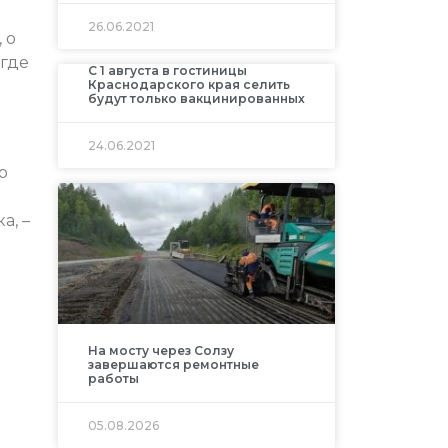
26.06.2021
 о
 где
С 1 августа в гостиницы
Краснодарского края селить
будут только вакцинированных
24.06.2021
о
а, –
На мосту через Солзу
завершаются ремонтные
работы
05.08.2026