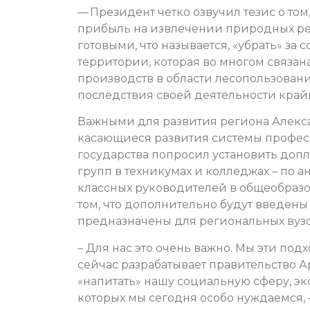
— Президент четко озвучил тезис о то
прибыль на извлечении природных ресу
готовыми, что называется, «убрать» за 
территории, которая во многом связа
производств в области лесопользования
последствия своей деятельности крайн
Важными для развития региона Алекс
касающиеся развития системы професс
государства попросил установить допл
групп в техникумах и колледжах – по 
классных руководителей в общеобразо
том, что дополнительно будут введены 
предназначены для региональных вузо
– Для нас это очень важно. Мы эти под
сейчас разрабатывает правительство А
«напитать» нашу социальную сферу, э
которых мы сегодня особо нуждаемся, 