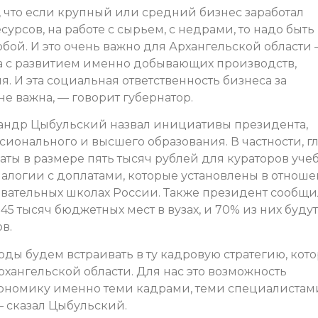
м, что если крупный или средний бизнес заработал
рсов, на работе с сырьем, с недрами, то надо быть
собой. И это очень важно для Архангельской области 
на с развитием именно добывающих производств,
. И эта социальная ответственность бизнеса за
е важна, — говорит губернатор.
андр Цыбульский назвал инициативы президента,
ионального и высшего образования. В частности, г
аты в размере пять тысяч рублей для кураторов уче
аналогии с доплатами, которые установлены в отнош
вательных школах России. Также президент сообщи
45 тысяч бюджетных мест в вузах, и 70% из них будут
в.
ходы будем встраивать в ту кадровую стратегию, кот
рхангельской области. Для нас это возможность
кономику именно теми кадрами, теми специалистами
– сказал Цыбульский.