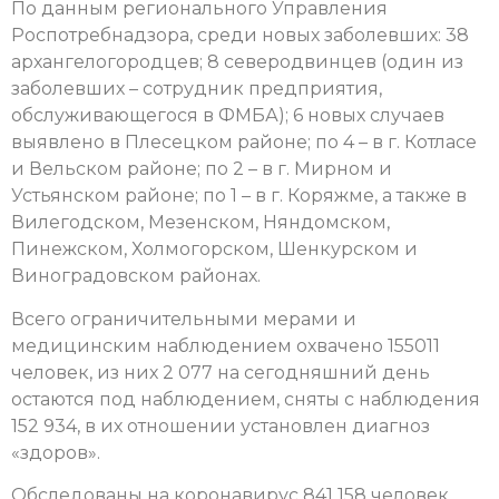
По данным регионального Управления
Роспотребнадзора, среди новых заболевших: 38
архангелогородцев; 8 северодвинцев (один из
заболевших – сотрудник предприятия,
обслуживающегося в ФМБА); 6 новых случаев
выявлено в Плесецком районе; по 4 – в г. Котласе
и Вельском районе; по 2 – в г. Мирном и
Устьянском районе; по 1 – в г. Коряжме, а также в
Вилегодском, Мезенском, Няндомском,
Пинежском, Холмогорском, Шенкурском и
Виноградовском районах.
Всего ограничительными мерами и
медицинским наблюдением охвачено 155011
человек, из них 2 077 на сегодняшний день
остаются под наблюдением, сняты с наблюдения
152 934, в их отношении установлен диагноз
«здоров».
Обследованы на коронавирус 841 158 человек.