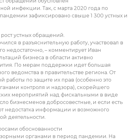
ост обращений обусловлен
ой инфекции. Так, с марта 2020 года по
 пандемии зафиксировано свыше 1 300 устных и
рост устных обращений.
ился в разъяснительную работу, участвовал в
о недостаточно, – комментирует Иван
ультаций бизнеса в области активно
звития. По мерам поддержки идет большая
ного ведомства в правительстве региона. От
 работы по защите их прав (особенно это
рганами контроля и надзора), скорейшего
ских мероприятий над фискальными в виде
сло бизнесменов добросовестные, и если есть
от недостатка информации и возможного
ой деятельности.
росами обоснованности
зорными органами в период пандемии. На