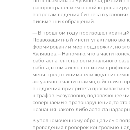
По словам Ивана Кулявцева, резкий р
распространением новой коронавирусн
вопросам ведения бизнеса в условиях
письменных обращений.
— В прошлом году произошел кратный 
Правозащитный институт активно включ
формировании мер поддержки, но этог
Кулявцев. – Напомню, что в части конс
работает агентство регионального ра
работа, в том числе по линии профиль
меня предприниматели ждут системной
актуально в части взаимодействия с о
внедрения приоритета профилактиче
штрафов. Безусловно, подавляющее чи
совершаемые правонарушения, то это 
незнания какого-либо аспекта надзорн
К уполномоченному обращались с воп
проведения проверок контрольно-над