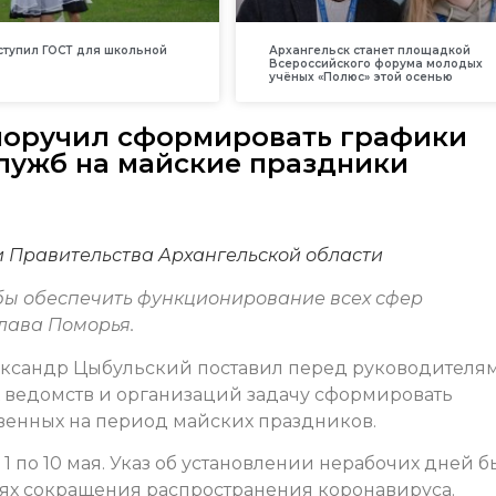
вступил ГОСТ для школьной
Архангельск станет площадкой
Всероссийского форума молодых
учёных «Полюс» этой осенью
поручил сформировать графики
лужб на майские праздники
и Правительства Архангельской области
тобы обеспечить функционирование всех сфер
лава Поморья.
лександр Цыбульский поставил перед руководителя
х ведомств и организаций задачу сформировать
твенных на период майских праздников.
1 по 10 мая. Указ об установлении нерабочих дней б
х сокращения распространения коронавируса.