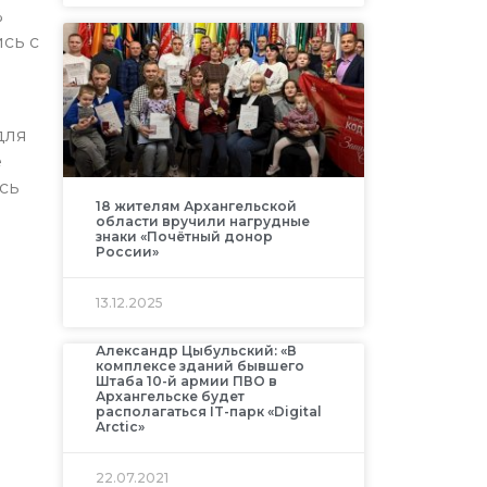
%
сь с
для
е
сь
18 жителям Архангельской
области вручили нагрудные
знаки «Почётный донор
России»
13.12.2025
Александр Цыбульский: «В
комплексе зданий бывшего
Штаба 10-й армии ПВО в
Архангельске будет
располагаться IT-парк «Digital
Arctic»
22.07.2021