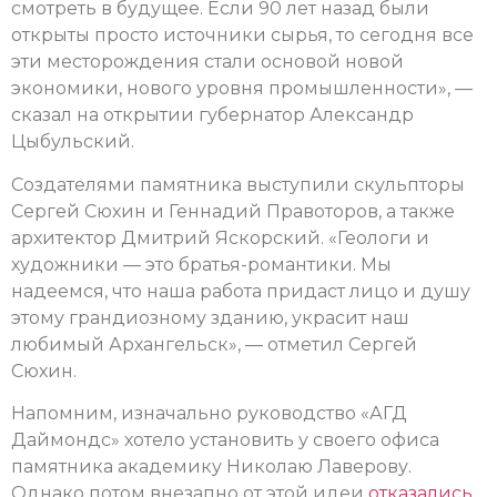
смотреть в будущее. Если 90 лет назад были
открыты просто источники сырья, то сегодня все
эти месторождения стали основой новой
экономики, нового уровня промышленности», —
сказал на открытии губернатор Александр
Цыбульский.
Создателями памятника выступили скульпторы
Сергей Сюхин и Геннадий Правоторов, а также
архитектор Дмитрий Яскорский. «Геологи и
художники — это братья-романтики. Мы
надеемся, что наша работа придаст лицо и душу
этому грандиозному зданию, украсит наш
любимый Архангельск», — отметил Сергей
Сюхин.
Напомним, изначально руководство «АГД
Даймондс» хотело установить у своего офиса
памятника академику Николаю Лаверову.
Однако потом внезапно от этой идеи
отказались
.