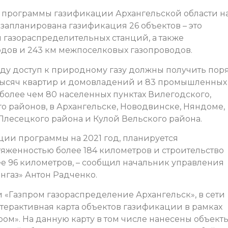
 программы газификации Архангельской области н
, запланирована газификация 26 объектов – это
 газораспределительных станций, а также
одов и 243 км межпоселковых газопроводов.
оду доступ к природному газу должны получить пор
5 тысяч квартир и домовладений и 83 промышленных
более чем 80 населенных пунктах Вилегодского,
о районов, в Архангельске, Новодвинске, Няндоме,
Плесецкого района и Кулой Вельского района.
ции программы на 2021 год, планируется
яженностью более 184 километров и строительство
е 96 километров, – сообщил начальник управления
газ» Антон Радченко.
 «Газпром газораспределение Архангельск», в сети
терактивная карта объектов газификации в рамках
ом». На данную карту в том числе нанесены объекты