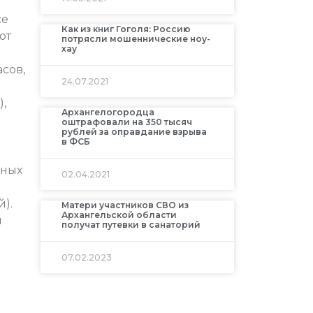
се
Как из книг Гоголя: Россию
от
потрясли мошеннические ноу-
хау
асов,
24.07.2021
,
Архангелогородца
оштрафовали на 350 тысяч
рублей за оправдание взрыва
в ФСБ
ьных
02.04.2021
й).
Матери участников СВО из
Архангельской области
ы
получат путевки в санаторий
07.02.2023