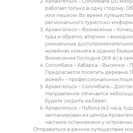
Архангельск – Соломбала (20 мину
работает только в одну сторону. 
или пешком. Во время путешестви
регионального туристско-информ
Архангельск – Вознесенье – Конецд
туда и обратно, вторник – выходн
уникальные достопримечательности
музейная комната в здании бывш
Вознесения Господня (XIX в.) в се
Соломбала – Хабарка – Выселки – П
Предлагается посетить деревню П
вожей» – профессиональных лоцм
Архангельск – Соломбала – Долгое –
Направление отличается небольши
будете сходить на берег.
Архангельск – Чубола (4,5 часа, т
запланирован из центра Архангел
частыми остановками у островных
Отправиться в речное путешествие мож