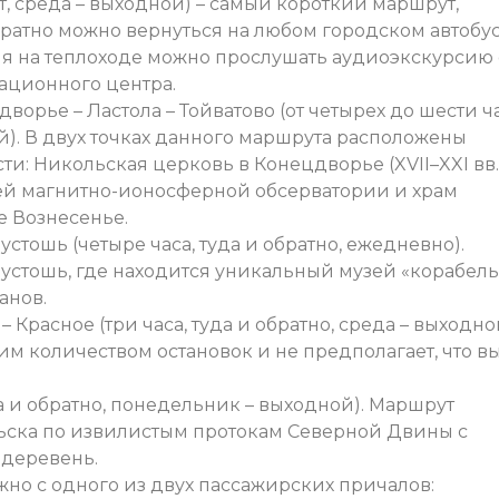
т, среда – выходной) – самый короткий маршрут,
Обратно можно вернуться на любом городском автобу
я на теплоходе можно прослушать аудиоэкскурсию 
ационного центра.
ворье – Ластола – Тойватово (от четырех до шести ч
ой). В двух точках данного маршрута расположены
: Никольская церковь в Конецдворье (XVII–XXI вв.)
ей магнитно-ионосферной обсерватории и храм
ле Вознесенье.
устошь (четыре часа, туда и обратно, ежедневно).
устошь, где находится уникальный музей «корабел
анов.
 Красное (три часа, туда и обратно, среда – выходно
м количеством остановок и не предполагает, что в
уда и обратно, понедельник – выходной). Маршрут
ьска по извилистым протокам Северной Двины с
 деревень.
но с одного из двух пассажирских причалов: