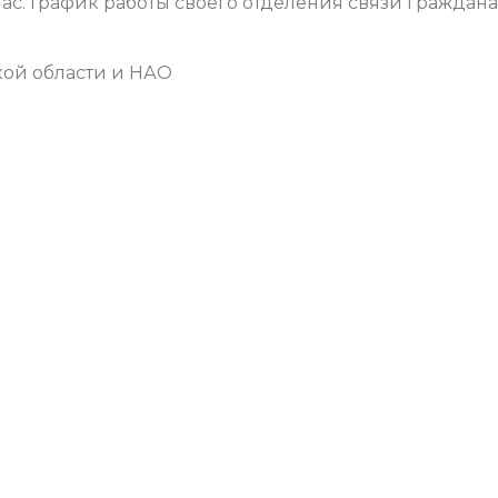
ас. График работы своего отделения связи граждан
кой области и НАО