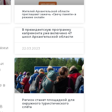
Жителей Архангельской области
приглашают зажечь «Свечу памяти» в
режиме онлайн
В президентскую программу
капремонта уже включено 47
школ Архангельской области
нями
22.03.2023
ьи
и
е в
Регион станет площадкой для
окружного туристического
 8
слёта