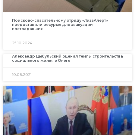
Поисково-спасательному отряду «ЛизаАлерт»
предоставили ресурсы для эвакуации
пострадавших
25.10.2024
Алек­сандр Цыбуль­ский оце­нил темпы стро­итель­ства
социаль­ного жилья в Онеге
10.08.2021