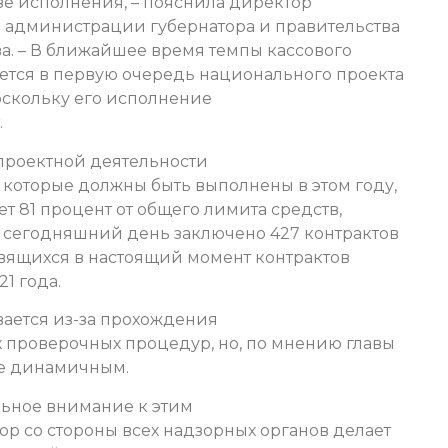
зе исполнения, – пояснила директор
 администрации губернатора и правительства
а. – В ближайшее время темпы кассового
ается в первую очередь национального проекта
оскольку его исполнение
.
проектной деятельности
 которые должны быть выполнены в этом году,
яет 81 процент от общего лимита средств,
 сегодняшний день заключено 427 контрактов
овящихся в настоящий момент контрактов
1 года.
вается из-за прохождения
 проверочных процедур, но, по мнению главы
ее динамичным.
льное внимание к этим
бор со стороны всех надзорных органов делает