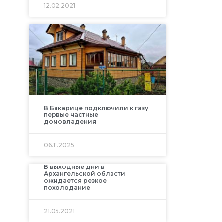
12.02.2021
В Бакарице подключили к газу
первые частные
домовладения
06.11.2025
В выходные дни в
Архангельской области
ожидается резкое
похолодание
21.05.2021