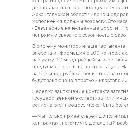
контрактов, сейчас мы переходим к фа
департамента проектной деятельности
Архангельской области Елена Федоров
исполнения должны возрасти. Это кас
«Безопасные качественные дороги», п
напрямую связано с сезонностью работ
В систему мониторинга департамента 
внесена информация о 500 контрактах,
на сумму 11,7 млрд рублей, что составл
предусмотренных на контрактацию. На
на 10,7 млрд рублей. Большинство гот
будет заключено в третьем квартале 202
Нередко заключение контракта затяги
государственной экспертизы или иных
региона, этот процесс может быть бол
— Мы только приветствуем дополните
контрактам, потому что детальный раз