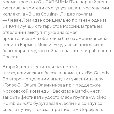
Кроме проекта «GUITAR SUMMIT» в первый день
фестиваля зрители смогут услышать московский
коллектив «Blues Cousins». Лидер группы
— Леван Ломидзе официально признан одним
из 10-ти лучших гитаристов России. В третьем
отделении выступит уже знакомая
архангельским любителям блюза американская
певица Кармен Мокси. Её удалось пригласить
благодаря тому, что сейчас она живет и работает в
России.
Второй день фестиваля начнется с
психоделического блюза от команды «Be-Geiled».
Во втором отделении выступит участница шоу
«Голос-3» Ольга Олейникова при поддержке
московской команды «Backstage Band». Чести
закрыть фестиваль удостоилась группа «Wicked
Rumble». «Это будут звезды, если не сойдут со
своего пути», — сказал про них Тим Дорофеев.