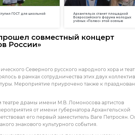
вступил ГОСТ для школьной
Архангельск станет площадкой
Всероссийского форума молодых
учёных «Полюс» этой осенью
 прошел совместный концерт
ов России»
ического Северного русского народного хора и теа
тоялось в рамках сотрудничества этих двух коллектив
ьтуры. Мероприятие приурочено также к празднова
м театре драмы имени М.В. Ломоносова артистов
мероприятия от имени губернатора Архангельской
тствовал его первый заместитель Ваге Петросян. О
акого знакового культурного события.