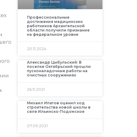
сех
Профессиональные
достижения медицинских
работников Архангельской
области получили признание
и
на федеральном уровне
шего
20.11.2024
ного
Александр Цыбульский: В
поселке Октябрьский прошли
я
пусконаладочные работы на
очистных сооружениях
ении
26.11.2021
х
Михаил Ипатов оценил ход
строительства новой школы в
селе Ильинско-Подомское
07.09.2021