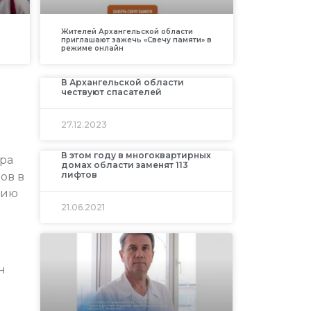
Жителей Архангельской области
приглашают зажечь «Свечу памяти» в
режиме онлайн
В Архангельской области
чествуют спасателей
27.12.2023
В этом году в многоквартирных
тра
домах области заменят 113
лифтов
ов в
нию
21.06.2021
н