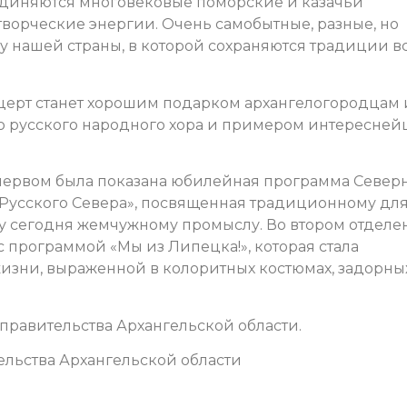
единяются многовековые поморские и казачьи
ворческие энергии. Очень самобытные, разные, но
у нашей страны, в которой сохраняются традиции в
нцерт станет хорошим подарком архангелогородцам 
го русского народного хора и примером интересней
В первом была показана юбилейная программа Север
Русского Севера», посвященная традиционному дл
му сегодня жемчужному промыслу. Во втором отдел
с программой «Мы из Липецка!», которая стала
изни, выраженной в колоритных костюмах, задорны
равительства Архангельской области.
льства Архангельской области