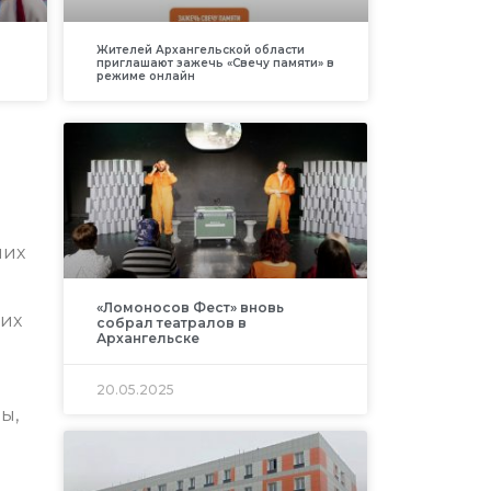
Жителей Архангельской области
приглашают зажечь «Свечу памяти» в
режиме онлайн
ших
«Ломоносов Фест» вновь
ких
собрал театралов в
Архангельске
20.05.2025
ы,