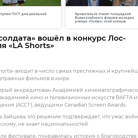
вступил ГОСТ для школьной
Архангельск станет площадкой
Всероссийского форума молодых
учёных «Полюс» этой осенью
олдата» вошёл в конкурс Лос-
я «LA Shorts»
orts» входит в число самых престижных и крупней
етражных фильмов в мире.
торый аккредитован Академией кинематографичес
 академией кино и телевизионных искусств BAFTA и
ния (ACCT), ведущими Canadian Screen Awards.
Зайцева, это решение подтверждает, что ужас войн
кому, не знает национальностей.
для фестиваля, понравилась история о благородстве