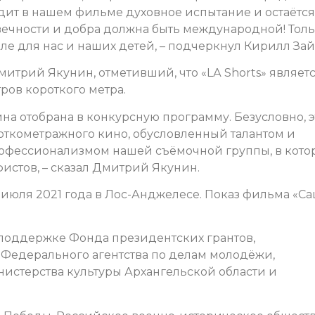
дит в нашем фильме духовное испытание и остаётся
ечности и добра должна быть международной! Тол
ле для нас и наших детей, – подчеркнул Кирилл Зай
итрий Якунин, отметивший, что «LА Shorts» являет
ов короткого метра.
ина отобрана в конкурсную программу. Безусловно, э
ткометражного кино, обусловленный талантом и
рофессионализмом нашей съёмочной группы, в кото
истов, – сказал Дмитрий Якунин.
31 июля 2021 года в Лос-Анджелесе. Показ фильма «Са
поддержке Фонда президентских грантов,
 Федерального агентства по делам молодёжи,
нистерства культуры Архангельской области и