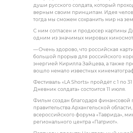
души русского солдата, который прохо
верным своим принципам. Идея челов
тогда мы сможем сохранить мир на зем
С ним согласен и продюсер картины Дм
одним из значимых мировых киносмотр
— Очень здорово, что российская карт
большой прорыв для российского коро
энергией Кирилла Зайцева, а также п
вошло немало известных кинематограф
Фестиваль «LA Shorts» пройдёт с 1 по 
Дневник солдата» состоится 11 июля.
Фильм создан благодаря финансовой 
правительства Архангельской области,
всероссийского форума «Таврида», ми
регионального центра «Патриот».