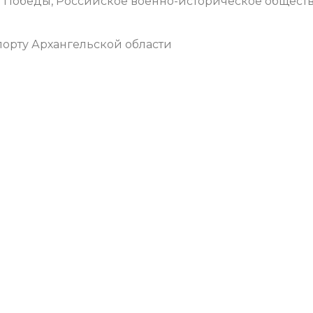
 Победы, Российское военно-историческое обществ
орту Архангельской области