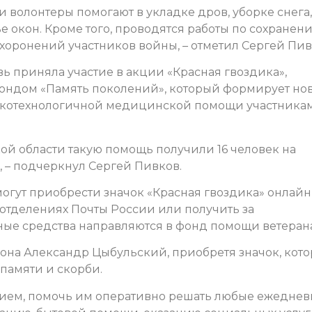
и волонтеры помогают в укладке дров, уборке снега,
е окон. Кроме того, проводятся работы по сохранен
оронений участников войны, – отметил Сергей Пив
вь приняла участие в акции «Красная гвоздика»,
ондом «Память поколений», который формирует но
окотехнологичной медицинской помощи участника
ой области такую помощь получили 16 человек на
, – подчеркнул Сергей Пивков.
 могут приобрести значок «Красная гвоздика» онлайн,
 отделениях Почты России или получить за
ные средства направляются в фонд помощи ветеран
она Александр Цыбульский, приобретя значок, кот
памяти и скорби.
нием, помочь им оперативно решать любые ежедне