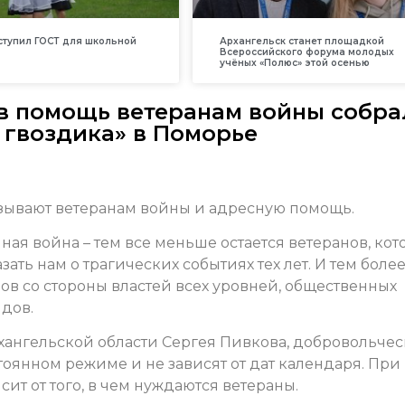
вступил ГОСТ для школьной
Архангельск станет площадкой
Всероссийского форума молодых
учёных «Полюс» этой осенью
в помощь ветеранам войны собра
 гвоздика» в Поморье
зывают ветеранам войны и адресную помощь.
ная война – тем все меньше остается ветеранов, ко
ать нам о трагических событиях тех лет. И тем боле
ов со стороны властей всех уровней, общественных
ндов.
хангельской области Сергея Пивкова,
добровольчес
тоянном режиме и не зависят от дат календаря. При
сит от того, в чем нуждаются ветераны.