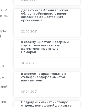
ию и
Десантников Архангельской
области объединила вновь
ков.
созданная общественная
организация
вую
22.02.2021
м
К своему 95-летию Северный
хор готовит постановку о
жемчужном промысле
Поморья
31.01.2021
 в
В апреле на архангельском
«телефоне здоровья» – три
ам.
важные темы
орый
05.04.2021
вные
Подрядчик начнет чистовую
отделку помещений детсада в