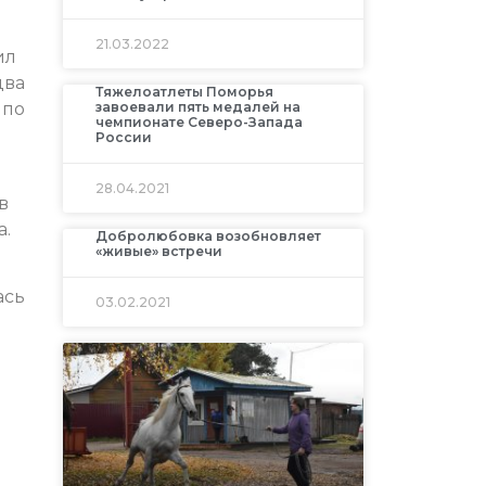
21.03.2022
ил
два
Тяжелоатлеты Поморья
завоевали пять медалей на
 по
чемпионате Северо-Запада
России
28.04.2021
в
а.
Добролюбовка возобновляет
«живые» встречи
ась
03.02.2021