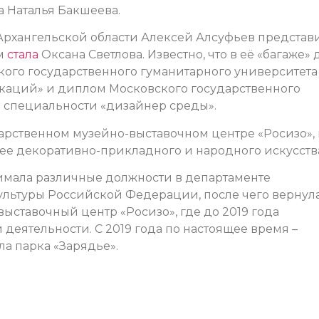
 Наталья Бакшеева.
Архангельской области Алексей Алсуфьев представ
Им
стала
Оксана Светлова. Известно, что в её «багаже» 
ого государственного гуманитарного университета
каций» и диплом Московского государственного
о специальности «дизайнер среды».
ударственном музейно-выставочном центре «Росизо», 
узее декоративно-прикладного и народного искусств
анимала различные должности в департаменте
ультуры Российской Федерации, после чего вернул
выставочный центр «Росизо», где до 2019 года
деятельности. С 2019 года по настоящее время –
а парка «Зарядье».