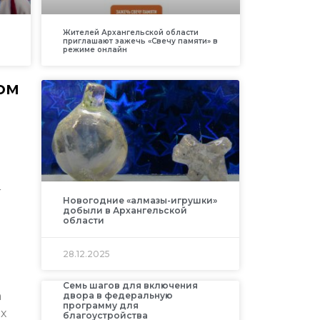
Жителей Архангельской области
приглашают зажечь «Свечу памяти» в
режиме онлайн
ом
т
Новогодние «алмазы-игрушки»
добыли в Архангельской
области
28.12.2025
Семь шагов для включения
а
двора в федеральную
программу для
ах
благоустройства