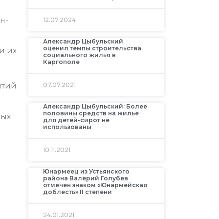
н-
12.07.2024
Александр Цыбульский
оценил темпы строительства
и их
социального жилья в
Каргополе
07.07.2021
ятий
Александр Цыбульский: Более
половины средств на жилье
ных
для детей-сирот не
использованы
10.11.2021
Юнармеец из Устьянского
района Валерий Голубев
отмечен знаком «Юнармейская
доблесть» II степени
24.01.2021