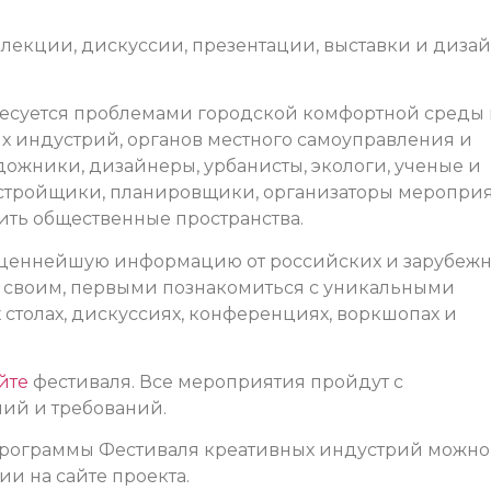
лекции, дискуссии, презентации, выставки и дизай
ересуется проблемами городской комфортной среды 
 индустрий, органов местного самоуправления и
дожники, дизайнеры, урбанисты, экологи, ученые и
застройщики, планировщики, организаторы меропри
ть общественные пространства.
ь ценнейшую информацию от российских и зарубеж
ся своим, первыми познакомиться с уникальными
 столах, дискуссиях, конференциях, воркшопах и
йте
фестиваля. Все мероприятия пройдут с
ий и требований.
 программы Фестиваля креативных индустрий можно
и на сайте проекта.