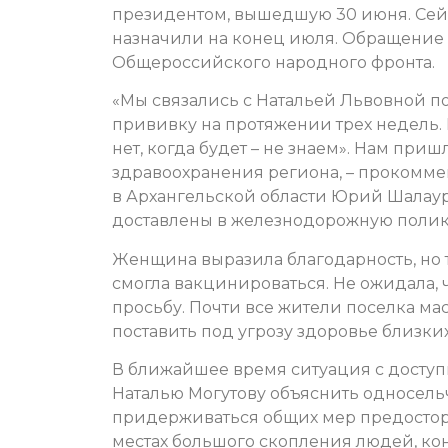
президентом, вышедшую 30 июня. Сей
назначили на конец июля. Обращение 
Общероссийского народного фронта.
«Мы связались с Натальей Львовной по 
прививку на протяжении трех недель. 
нет, когда будет – не знаем». Нам при
здравоохранения региона, – прокомм
в Архангельской области Юрий Шалауро
доставлены в железнодорожную поликл
Женщина выразила благодарность, но 
смогла вакцинироваться. Не ожидала, 
просьбу. Почти все жители поселка мас
поставить под угрозу здоровье близки
В ближайшее время ситуация с досту
Наталью Могутову объяснить односельча
придерживаться общих мер предосторож
местах большого скопления людей, ко