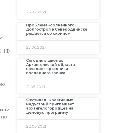
26.02.2021
Проблема «солнечного»
долгостроя в Северодвинске
решается со скрипом
ны
25.06.2021
 ОНФ
Сегодня в школах
Архангельской области
начались праздники
последнего звонка
о
ою
21.05.2021
Фестиваль креативных
индустрий приглашает
архангелогородцев на
сили
деловую программу
чно
22.06.2021