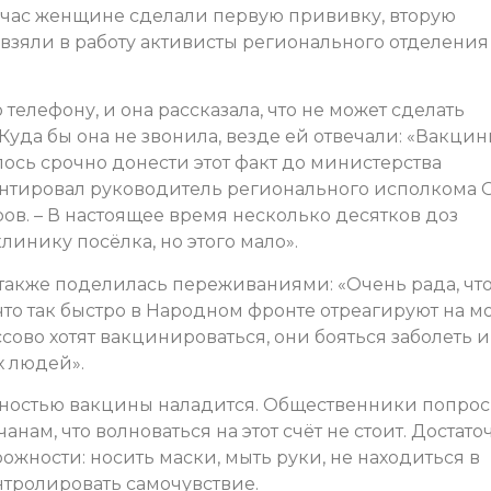
час женщине сделали первую прививку, вторую
взяли в работу активисты регионального отделения
телефону, и она рассказала, что не может сделать
Куда бы она не звонила, везде ей отвечали: «Вакци
шлось срочно донести этот факт до министерства
ентировал руководитель регионального исполкома
в. – В настоящее время несколько десятков доз
инику посёлка, но этого мало».
также поделилась переживаниями: «Очень рада, чт
что так быстро в Народном фронте отреагируют на м
сово хотят вакцинироваться, они бояться заболеть и
х людей».
пностью вакцины наладится. Общественники попро
нам, что волноваться на этот счёт не стоит. Достато
ности: носить маски, мыть руки, не находиться в
нтролировать самочувствие.