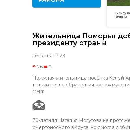
В силу 
формы
Жительница Поморья доб
президенту страны
сегодня 17:29
26
0
Пожилая жительница посёлка Кулой А
только после обращения на прямую л
ОНФ.
70-летняя Наталья Могутова на протяж
смертоносного вируса, но смогла доби