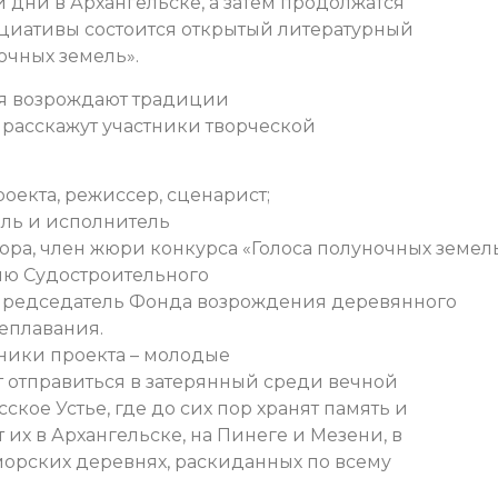
и дни в Архангельске, а затем продолжатся
ициативы состоится открытый литературный
очных земель».
дня возрождают традиции
е расскажут участники творческой
оекта, режиссер, сценарист;
ель и исполнитель
ра, член жюри конкурса «Голоса полуночных земель
тию Судостроительного
, председатель Фонда возрождения деревянного
еплавания.
ники проекта – молодые
т отправиться в затерянный среди вечной
кое Устье, где до сих пор хранят память и
их в Архангельске, на Пинеге и Мезени, в
оморских деревнях, раскиданных по всему