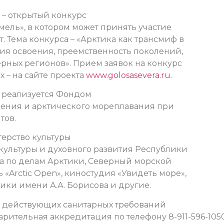
 – открытый конкурс
мель», в котором может принять участие
. Тема конкурса – «Арктика как трансмиф в
ия освоения, преемственность поколений,
рных регионов». Прием заявок на конкурс
 – на сайте проекта
www.golosasevera.ru
.
» реализуется Фондом
ения и арктического мореплавания при
тов.
ерство культуры
 культуры и духовного развития Республики
рга по делам Арктики, Северный морской
Arctic Open», киностудия «Увидеть море»,
ики имени А.А. Борисова и другие.
х действующих санитарных требований
рительная аккредитация по телефону 8-911-596-105