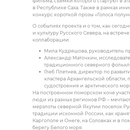
фильма, съемки которого стартуют в эт
в Республике Саха. Также в рамках ин
конкурс короткой прозы «Голоса полун
О событиях проекта и о том, как сего
и культуру Русского Севера, на встреч
коллаборации:
Мила Кудряшова, руководитель пр
Александр Маточкин, исследоват
традиционного северного фолькло
Глеб Плетнев, директор по разви
кластера Архангельской области
судостроения и арктического мор
На построенном поморском коче участ
люди из разных регионов РФ – мечтаю
мерзлоты северной Якутии поселок Русс
традиции исконной России, как хранят 
Каргополе и Онеге, на Соловках и в п
берегу Белого моря.