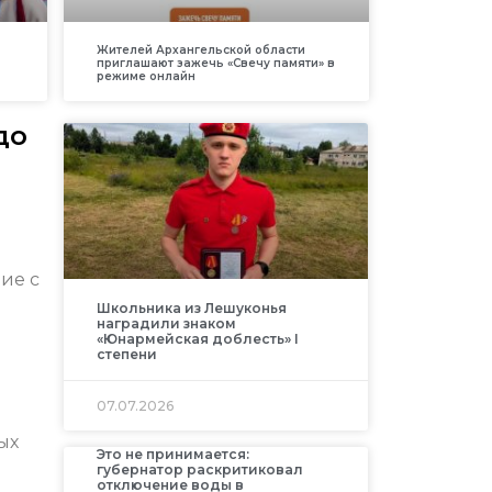
Жителей Архангельской области
приглашают зажечь «Свечу памяти» в
режиме онлайн
до
ие с
Школьника из Лешуконья
наградили знаком
«Юнармейская доблесть» I
степени
07.07.2026
ых
Это не принимается:
губернатор раскритиковал
отключение воды в