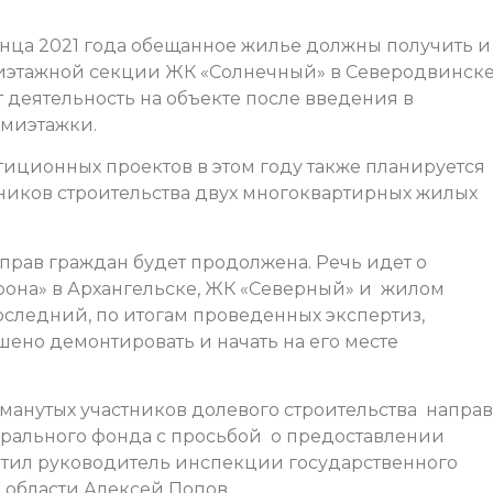
онца 2021 года обещанное жилье должны получить и
тиэтажной секции ЖК «Солнечный» в Северодвинске
т деятельность на объекте после введения в
емиэтажки.
тиционных проектов в этом году также планируется
тников строительства двух многоквартирных жилых
 прав граждан будет продолжена. Речь идет о
рона» в Архангельске, ЖК «Северный» и жилом
оследний, по итогам проведенных экспертиз,
но демонтировать и начать на его месте
манутых участников долевого строительства напра
рального фонда с просьбой о предоставлении
етил руководитель инспекции государственного
 области Алексей Попов.