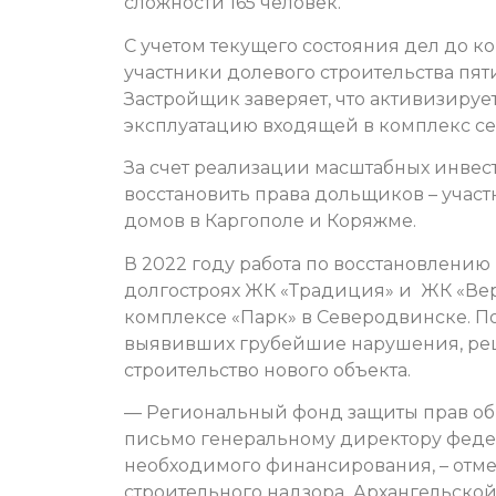
сложности 165 человек.
С учетом текущего состояния дел до к
участники долевого строительства пя
Застройщик заверяет, что активизируе
эксплуатацию входящей в комплекс с
За счет реализации масштабных инвес
восстановить права дольщиков – учас
домов в Каргополе и Коряжме.
В 2022 году работа по восстановлению
долгостроях ЖК «Традиция» и ЖК «Ве
комплексе «Парк» в Северодвинске. П
выявивших грубейшие нарушения, реше
строительство нового объекта.
— Региональный фонд защиты прав об
письмо генеральному директору феде
необходимого финансирования, – отм
строительного надзора Архангельской