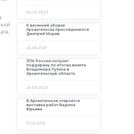
04.02.2023
а
ской
К весенней уборке
Архангельска присоединился
ата,
Дмитрий Морев
24.04.2021
ЛПК России получит
поддержку по итогам визита
Владимира Путина в
Архангельскую область
24.03.2023
В Архангельске откроется
выставка работ Вадима
Юрьева
12.02.2021