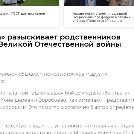
вступил ГОСТ для школьной
Архангельск станет площадкой
Всероссийского форума молодых
учёных «Полюс» этой осенью
» разыскивает родственников
 Великой Отечественной войны
ужина» объявили поиск потомков и других
а.
попала принадлежавшая бойцу медаль «За отвагу».
айоне деревни Воробьево. Как отмечают представит
ь хорошим. Это помогло достаточно быстро определ
Петербурга удалось установить, что главная солдат
адлежала архангелогородцу Михаилу Конусову. Он 