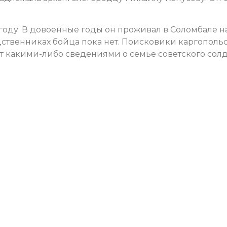
 году. В довоенные годы он проживал в Соломбале н
ственниках бойца пока нет. Поисковики каргополь
ет какими-либо сведениями о семье советского солд