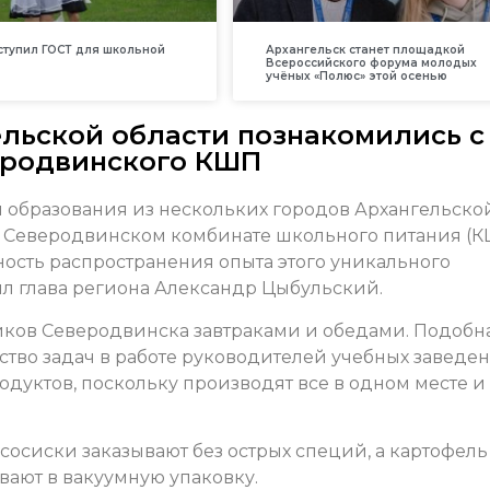
вступил ГОСТ для школьной
Архангельск станет площадкой
Всероссийского форума молодых
учёных «Полюс» этой осенью
льской области познакомились с
еродвинского КШП
 образования из нескольких городов Архангельско
а Северодвинском комбинате школьного питания (К
ость распространения опыта этого уникального
л глава региона Александр Цыбульский.
иков Северодвинска завтраками и обедами. Подобн
тво задач в работе руководителей учебных заведен
родуктов, поскольку производят все в одном месте и
сосиски заказывают без острых специй, а картофель
ывают в вакуумную упаковку.