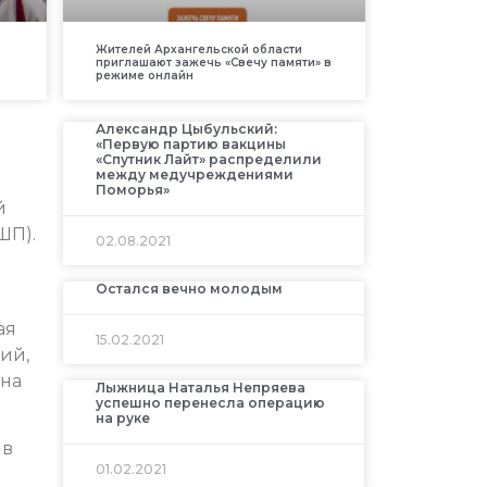
Жителей Архангельской области
приглашают зажечь «Свечу памяти» в
режиме онлайн
Александр Цыбульский:
«Первую партию вакцины
«Спутник Лайт» распределили
между медучреждениями
Поморья»
й
ШП).
02.08.2021
Остался вечно молодым
ая
15.02.2021
ий,
 на
Лыжница Наталья Непряева
успешно перенесла операцию
на руке
 в
01.02.2021