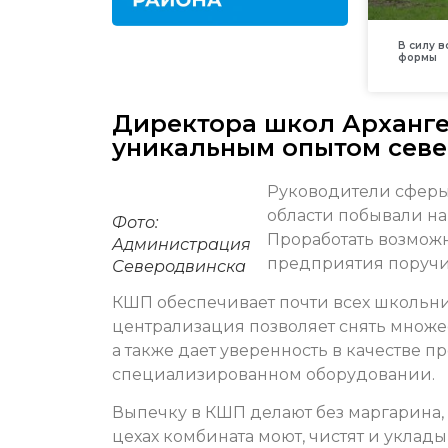
В силу 
формы
Директора школ Арханге
уникальным опытом сев
Руководители сферы
области побывали н
Фото:
Проработать возможн
Администрация
предприятия поручи
Северодвинска
КШП обеспечивает почти всех школьн
централизация позволяет снять множес
а также дает уверенность в качестве п
специализированном оборудовании.
Выпечку в КШП делают без маргарина, 
цехах комбината моют, чистят и уклад