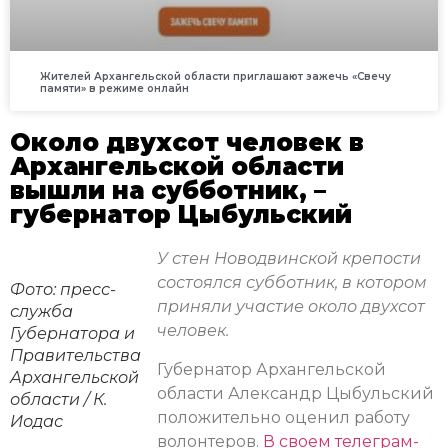
Жителей Архангельской области приглашают зажечь «Свечу
памяти» в режиме онлайн
Около двухсот человек в
Архангельской области
вышли на субботник, –
губернатор Цыбульский
У стен Новодвинской крепости
состоялся субботник, в котором
Фото: пресс-
приняли участие около двухсот
служба
человек.
Губернатора и
Правительства
Губернатор Архангельской
Архангельской
области Александр Цыбульский
области / К.
положительно оценил работу
Иодас
волонтеров.
В своем телеграм-